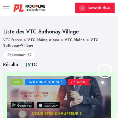
Demande devis
Liste des VTC Sathonay-Village
VTC France
>
VTC Rhône Alpes
>
VTC Rhône
>
VTC
Sathonay-Village
Département 69
Résultat :
VTC
1
TOP
TAXI CONVENTIONNÉ
7 PLACES