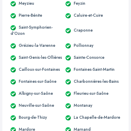
Meyzieu
Feyzin
Pierre-Bénite
Caluire-et-Cuire
Saint-Symphorien-
Craponne
d'Ozon
Grézieu-la-Varenne
Pollionnay
Saint-Genis-les-Ollières
Sainte-Consorce
Cailloux-sur-Fontaines
Fontaines-Saint-Martin
Fontaines-sur-Saône
Charbonnières-les-Bains
Albigny-sur-Saône
Fleurieu-sur-Saône
Neuville-sur-Saône
Montanay
Bourg-de-Thizy
La Chapelle-de-Mardore
Mardore
Marnand