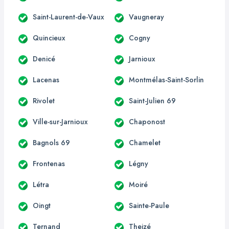
Saint-Laurent-de-Vaux
Vaugneray
Quincieux
Cogny
Denicé
Jarnioux
Lacenas
Montmélas-Saint-Sorlin
Rivolet
Saint-Julien 69
Ville-sur-Jarnioux
Chaponost
Bagnols 69
Chamelet
Frontenas
Légny
Létra
Moiré
Oingt
Sainte-Paule
Ternand
Theizé