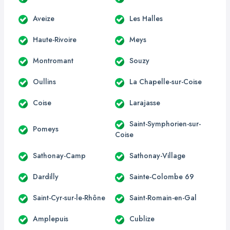
Aveize
Les Halles
Haute-Rivoire
Meys
Montromant
Souzy
Oullins
La Chapelle-sur-Coise
Coise
Larajasse
Saint-Symphorien-sur-
Pomeys
Coise
Sathonay-Camp
Sathonay-Village
Dardilly
Sainte-Colombe 69
Saint-Cyr-sur-le-Rhône
Saint-Romain-en-Gal
Amplepuis
Cublize