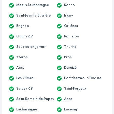
Meaux-la-Montagne
Ronno
Saint-Jean-la-Bussière
Irigny
Brignais
Orliénas
Grigny 69
Rontalon
Soucieu-en-Jarrest
Thurins
Yzeron
Bron
Ancy
Dareizé
Les Olmes
Pontcharra-sur-Turdine
Sarcey 69
Saint-Forgeux
Saint-Romain-de-Popey
Anse
Lachassagne
Lucenay