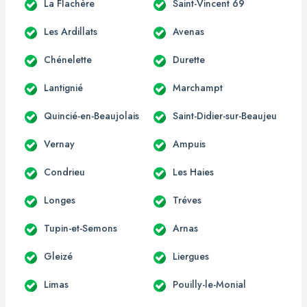
La Flachère
Saint-Vincent 69
Les Ardillats
Avenas
Chénelette
Durette
Lantignié
Marchampt
Quincié-en-Beaujolais
Saint-Didier-sur-Beaujeu
Vernay
Ampuis
Condrieu
Les Haies
Longes
Tréves
Tupin-et-Semons
Arnas
Gleizé
Liergues
Limas
Pouilly-le-Monial