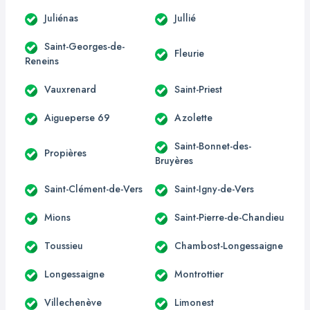
Juliénas
Jullié
Saint-Georges-de-
Fleurie
Reneins
Vauxrenard
Saint-Priest
Aigueperse 69
Azolette
Saint-Bonnet-des-
Propières
Bruyères
Saint-Clément-de-Vers
Saint-Igny-de-Vers
Mions
Saint-Pierre-de-Chandieu
Toussieu
Chambost-Longessaigne
Longessaigne
Montrottier
Villechenève
Limonest