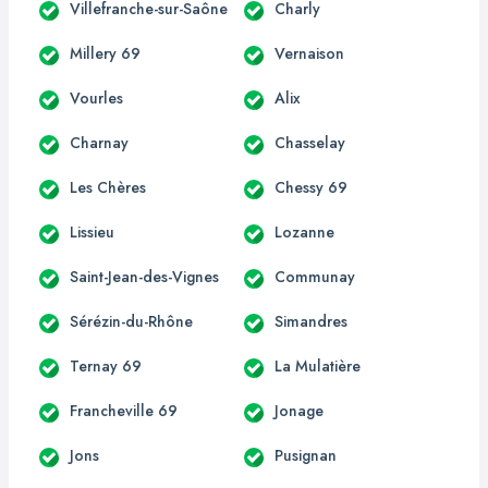
Villefranche-sur-Saône
Charly
Millery 69
Vernaison
Vourles
Alix
Charnay
Chasselay
Les Chères
Chessy 69
Lissieu
Lozanne
Saint-Jean-des-Vignes
Communay
Sérézin-du-Rhône
Simandres
Ternay 69
La Mulatière
Francheville 69
Jonage
Jons
Pusignan