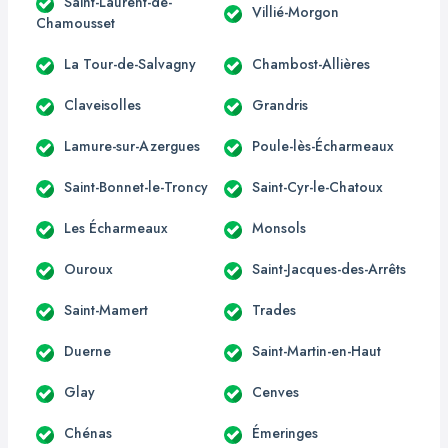
Saint-Laurent-de-
Villié-Morgon
Chamousset
La Tour-de-Salvagny
Chambost-Allières
Claveisolles
Grandris
Lamure-sur-Azergues
Poule-lès-Écharmeaux
Saint-Bonnet-le-Troncy
Saint-Cyr-le-Chatoux
Les Écharmeaux
Monsols
Ouroux
Saint-Jacques-des-Arrêts
Saint-Mamert
Trades
Duerne
Saint-Martin-en-Haut
Glay
Cenves
Chénas
Émeringes