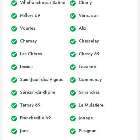
Villefranche-sur-Saône
Charly
Millery 69
Vernaison
Vourles
Alix
Charnay
Chasselay
Les Chères
Chessy 69
Lissieu
Lozanne
Saint-Jean-des-Vignes
Communay
Sérézin-du-Rhône
Simandres
Ternay 69
La Mulatière
Francheville 69
Jonage
Jons
Pusignan