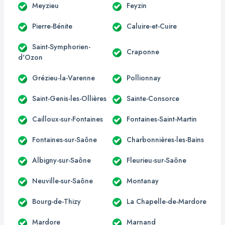
Meyzieu
Feyzin
Pierre-Bénite
Caluire-et-Cuire
Saint-Symphorien-
Craponne
d'Ozon
Grézieu-la-Varenne
Pollionnay
Saint-Genis-les-Ollières
Sainte-Consorce
Cailloux-sur-Fontaines
Fontaines-Saint-Martin
Fontaines-sur-Saône
Charbonnières-les-Bains
Albigny-sur-Saône
Fleurieu-sur-Saône
Neuville-sur-Saône
Montanay
Bourg-de-Thizy
La Chapelle-de-Mardore
Mardore
Marnand