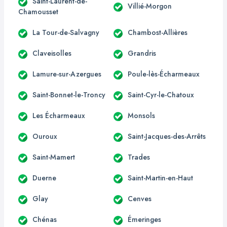
Saint-Laurent-de-
Villié-Morgon
Chamousset
La Tour-de-Salvagny
Chambost-Allières
Claveisolles
Grandris
Lamure-sur-Azergues
Poule-lès-Écharmeaux
Saint-Bonnet-le-Troncy
Saint-Cyr-le-Chatoux
Les Écharmeaux
Monsols
Ouroux
Saint-Jacques-des-Arrêts
Saint-Mamert
Trades
Duerne
Saint-Martin-en-Haut
Glay
Cenves
Chénas
Émeringes