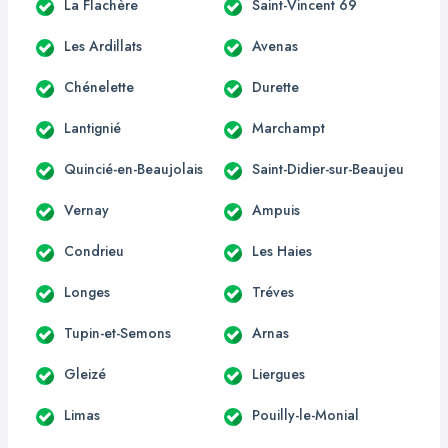
La Flachère
Saint-Vincent 69
Les Ardillats
Avenas
Chénelette
Durette
Lantignié
Marchampt
Quincié-en-Beaujolais
Saint-Didier-sur-Beaujeu
Vernay
Ampuis
Condrieu
Les Haies
Longes
Tréves
Tupin-et-Semons
Arnas
Gleizé
Liergues
Limas
Pouilly-le-Monial