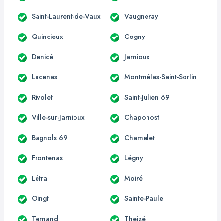
Saint-Laurent-de-Vaux
Vaugneray
Quincieux
Cogny
Denicé
Jarnioux
Lacenas
Montmélas-Saint-Sorlin
Rivolet
Saint-Julien 69
Ville-sur-Jarnioux
Chaponost
Bagnols 69
Chamelet
Frontenas
Légny
Létra
Moiré
Oingt
Sainte-Paule
Ternand
Theizé