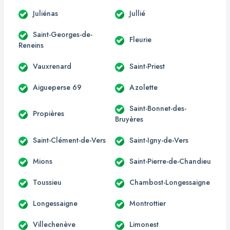
Juliénas
Jullié
Saint-Georges-de-
Fleurie
Reneins
Vauxrenard
Saint-Priest
Aigueperse 69
Azolette
Saint-Bonnet-des-
Propières
Bruyères
Saint-Clément-de-Vers
Saint-Igny-de-Vers
Mions
Saint-Pierre-de-Chandieu
Toussieu
Chambost-Longessaigne
Longessaigne
Montrottier
Villechenève
Limonest