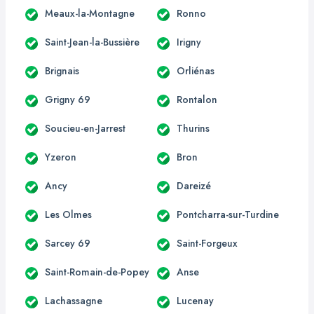
Meaux-la-Montagne
Ronno
Saint-Jean-la-Bussière
Irigny
Brignais
Orliénas
Grigny 69
Rontalon
Soucieu-en-Jarrest
Thurins
Yzeron
Bron
Ancy
Dareizé
Les Olmes
Pontcharra-sur-Turdine
Sarcey 69
Saint-Forgeux
Saint-Romain-de-Popey
Anse
Lachassagne
Lucenay