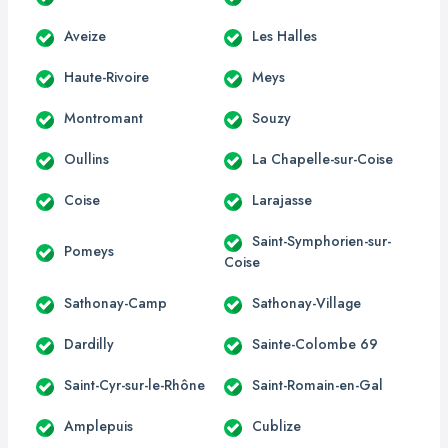
Aveize
Les Halles
Haute-Rivoire
Meys
Montromant
Souzy
Oullins
La Chapelle-sur-Coise
Coise
Larajasse
Saint-Symphorien-sur-
Pomeys
Coise
Sathonay-Camp
Sathonay-Village
Dardilly
Sainte-Colombe 69
Saint-Cyr-sur-le-Rhône
Saint-Romain-en-Gal
Amplepuis
Cublize