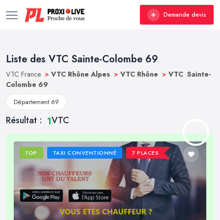
Demande devis
Liste des VTC Sainte-Colombe 69
VTC France
>
VTC Rhône Alpes
>
VTC Rhône
>
VTC Sainte-
Colombe 69
Département 69
Résultat :
VTC
1
TOP
TAXI CONVENTIONNÉ
7 PLACES