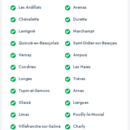
Les Ardillats
Avenas
Chénelette
Durette
Lantignié
Marchampt
Quincié-en-Beaujolais
Saint-Didier-sur-Beaujeu
Vernay
Ampuis
Condrieu
Les Haies
Longes
Tréves
Tupin-et-Semons
Arnas
Gleizé
Liergues
Limas
Pouilly-le-Monial
Villefranche-sur-Saône
Charly