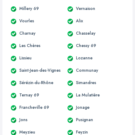
Millery 69
Vernaison
Vourles
Alix
Charnay
Chasselay
Les Chères
Chessy 69
Lissieu
Lozanne
Saint-Jean-des-Vignes
Communay
Sérézin-du-Rhône
Simandres
Ternay 69
La Mulatière
Francheville 69
Jonage
Jons
Pusignan
Meyzieu
Feyzin