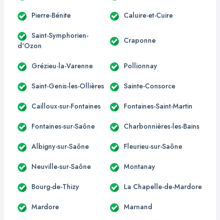
Pierre-Bénite
Caluire-et-Cuire
Saint-Symphorien-
Craponne
d'Ozon
Grézieu-la-Varenne
Pollionnay
Saint-Genis-les-Ollières
Sainte-Consorce
Cailloux-sur-Fontaines
Fontaines-Saint-Martin
Fontaines-sur-Saône
Charbonnières-les-Bains
Albigny-sur-Saône
Fleurieu-sur-Saône
Neuville-sur-Saône
Montanay
Bourg-de-Thizy
La Chapelle-de-Mardore
Mardore
Marnand