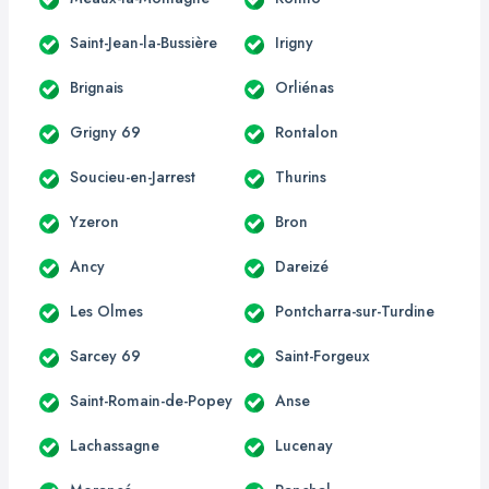
Saint-Jean-la-Bussière
Irigny
Brignais
Orliénas
Grigny 69
Rontalon
Soucieu-en-Jarrest
Thurins
Yzeron
Bron
Ancy
Dareizé
Les Olmes
Pontcharra-sur-Turdine
Sarcey 69
Saint-Forgeux
Saint-Romain-de-Popey
Anse
Lachassagne
Lucenay