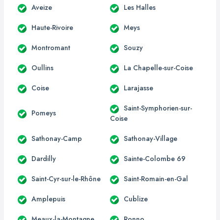
Aveize
Les Halles
Haute-Rivoire
Meys
Montromant
Souzy
Oullins
La Chapelle-sur-Coise
Coise
Larajasse
Saint-Symphorien-sur-
Pomeys
Coise
Sathonay-Camp
Sathonay-Village
Dardilly
Sainte-Colombe 69
Saint-Cyr-sur-le-Rhône
Saint-Romain-en-Gal
Amplepuis
Cublize
Meaux-la-Montagne
Ronno