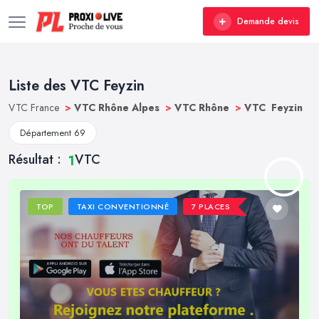
Demande devis
Liste des VTC Feyzin
VTC France
>
VTC Rhône Alpes
>
VTC Rhône
>
VTC Feyzin
Département 69
Résultat :
VTC
1
TOP
TAXI CONVENTIONNÉ
7 PLACES