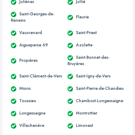
Juliénas
Jullié
Saint-Georges-de-
Fleurie
Reneins
Vauxrenard
Saint-Priest
Aigueperse 69
Azolette
Saint-Bonnet-des-
Propières
Bruyères
Saint-Clément-de-Vers
Saint-Igny-de-Vers
Mions
Saint-Pierre-de-Chandieu
Toussieu
Chambost-Longessaigne
Longessaigne
Montrottier
Villechenève
Limonest