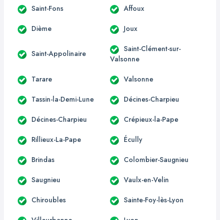
Saint-Fons
Affoux
Dième
Joux
Saint-Clément-sur-
Saint-Appolinaire
Valsonne
Tarare
Valsonne
Tassin-la-Demi-Lune
Décines-Charpieu
Décines-Charpieu
Crépieux-la-Pape
Rillieux-La-Pape
Écully
Brindas
Colombier-Saugnieu
Saugnieu
Vaulx-en-Velin
Chiroubles
Sainte-Foy-lès-Lyon
Villeurbanne
Lyon