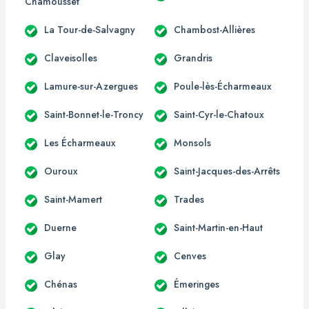
Chamousset
La Tour-de-Salvagny
Chambost-Allières
Claveisolles
Grandris
Lamure-sur-Azergues
Poule-lès-Écharmeaux
Saint-Bonnet-le-Troncy
Saint-Cyr-le-Chatoux
Les Écharmeaux
Monsols
Ouroux
Saint-Jacques-des-Arrêts
Saint-Mamert
Trades
Duerne
Saint-Martin-en-Haut
Glay
Cenves
Chénas
Émeringes