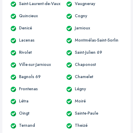
Saint-Laurent-de-Vaux
Vaugneray
Quincieux
Cogny
Denicé
Jarnioux
Lacenas
Montmélas-Saint-Sorlin
Rivolet
Saint-Julien 69
Ville-sur-Jarnioux
Chaponost
Bagnols 69
Chamelet
Frontenas
Légny
Létra
Moiré
Oingt
Sainte-Paule
Ternand
Theizé