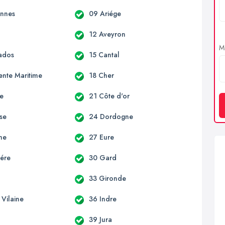
ennes
09 Ariége
e
12 Aveyron
Me
ados
15 Cantal
ente Maritime
18 Cher
e
21 Côte d'or
se
24 Dordogne
me
27 Eure
tére
30 Gard
33 Gironde
t Vilaine
36 Indre
39 Jura