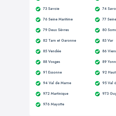
73 Savoie
74 Savo
76 Seine Maritime
77 Sein
79 Deux Sèvres
80 Som
82 Tarn et Garonne
83 Var
85 Vendée
86 Vien
88 Vosges
89 Yon
91 Essonne
92 Haut
94 Val de Marne
95 Val d
972 Martinique
973 Gu
976 Mayotte