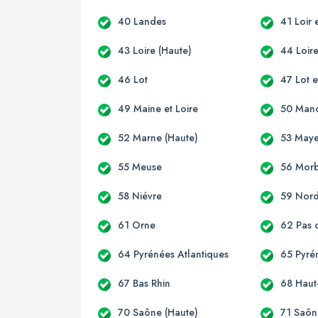
40 Landes
41 Loir 
43 Loire (Haute)
44 Loire
46 Lot
47 Lot 
49 Maine et Loire
50 Man
52 Marne (Haute)
53 May
55 Meuse
56 Mor
58 Niévre
59 Nor
61 Orne
62 Pas 
64 Pyrénées Atlantiques
65 Pyré
67 Bas Rhin
68 Haut
70 Saône (Haute)
71 Saôn