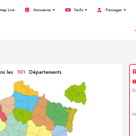
ap Live
Annuaires
Tarifs
Passager
R
ans les
101
Départements
D
H