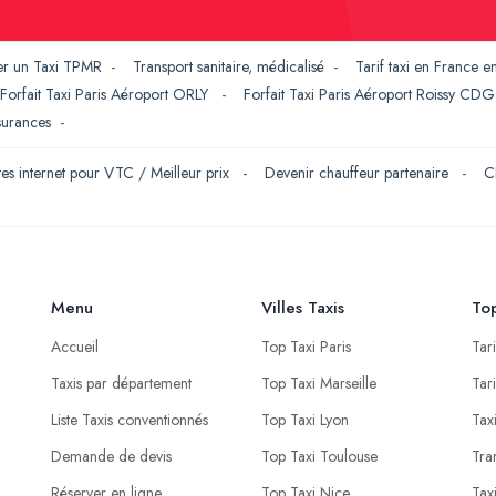
er un Taxi TPMR
-
Transport sanitaire, médicalisé
-
Tarif taxi en France 
Forfait Taxi Paris Aéroport ORLY
-
Forfait Taxi Paris Aéroport Roissy CD
ssurances
-
tes internet pour VTC / Meilleur prix
-
Devenir chauffeur partenaire
-
C
Menu
Villes Taxis
Top
Accueil
Top Taxi Paris
Tar
Taxis par département
Top Taxi Marseille
Tar
Liste Taxis conventionnés
Top Taxi Lyon
Tax
Demande de devis
Top Taxi Toulouse
Tra
Réserver en ligne
Top Taxi Nice
Tax