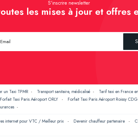
S'inscrire newsletter
outes les mises à jour et offres e
S
er un Taxi TPMR
-
Transport sanitaire, médicalisé
-
Tarif taxi en France 
Forfait Taxi Paris Aéroport ORLY
-
Forfait Taxi Paris Aéroport Roissy CD
ssurances
-
tes internet pour VTC / Meilleur prix
-
Devenir chauffeur partenaire
-
C