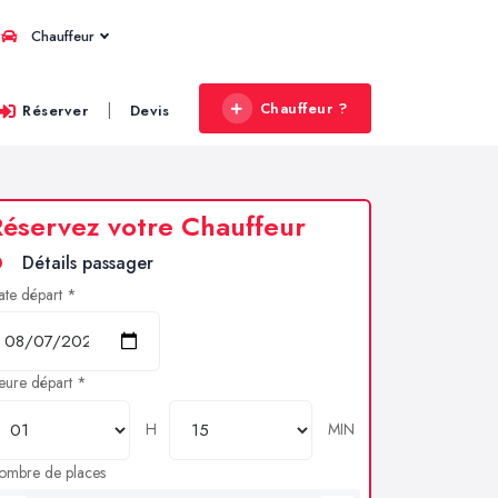
Chauffeur
Chauffeur ?
|
Réserver
Devis
éservez votre Chauffeur
Détails passager
ate départ *
eure départ *
H
MIN
ombre de places