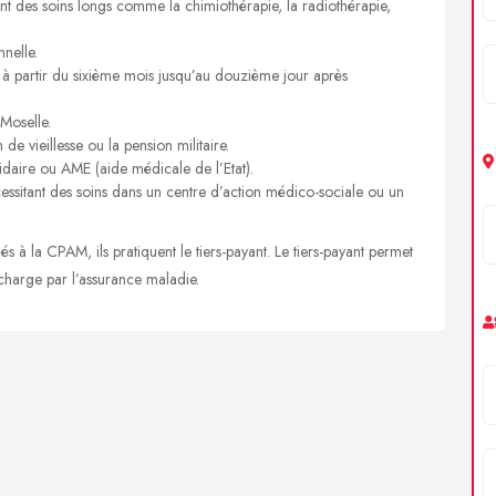
nt des soins longs comme la chimiothérapie, la radiothérapie,
nelle.
 à partir du sixième mois jusqu’au douzième jour après
-Moselle.
n de vieillesse ou la pension militaire.
idaire ou AME (aide médicale de l’Etat).
essitant des soins dans un centre d’action médico-sociale ou un
s à la CPAM, ils pratiquent le tiers-payant. Le tiers-payant permet
 charge par l’assurance maladie.