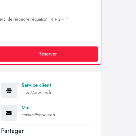
rci de résoudre l'équation : 4 + 2 = ?
Réserver
Service client
https://proxilive.fr
Mail
contact@proxilive.fr
Partager