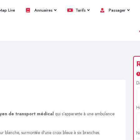
ap Live
Annuaires
Tarifs
Passager
R
D
H
yen de transport médical
qui s’apparente à une ambulance
ur blanche, surmontée d’une croix bleue à six branches.
N