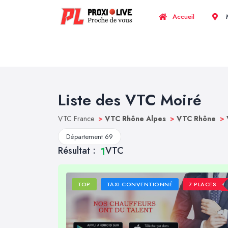
Accueil
M
Liste des VTC Moiré
VTC France
>
VTC Rhône Alpes
>
VTC Rhône
>
Département 69
Résultat :
VTC
1
TOP
TAXI CONVENTIONNÉ
7 PLACES