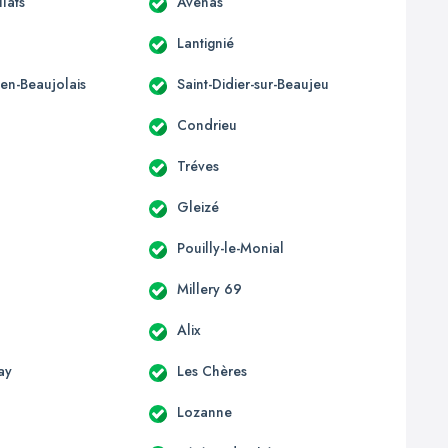
llats
Avenas
Lantignié
-en-Beaujolais
Saint-Didier-sur-Beaujeu
Condrieu
Tréves
Gleizé
Pouilly-le-Monial
Millery 69
Alix
ay
Les Chères
Lozanne