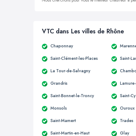
Nous cherchons pour vous le meilleur chauffeur à peti
VTC dans Les villes de Rhône
Chaponnay
Marenn
Saint-Clément-les-Places
Saint-L
La Tour-de-Salvagny
Chambos
Grandris
Lamure-
Saint-Bonnet-le-Troncy
Saint-Cy
Monsols
Ouroux
Saint-Mamert
Trades
Saint-Martin-en-Haut
Glay