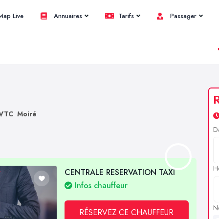
ap Live
Annuaires
Tarifs
Passager
R
VTC Moiré
D
H
CENTRALE RESERVATION TAXI
Infos chauffeur
N
RÉSERVEZ CE CHAUFFEUR