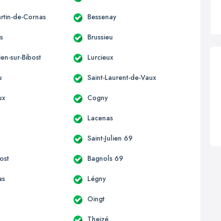
artin-de-Cornas
Bessenay
es
Brussieu
lien-sur-Bibost
Lurcieux
u
Saint-Laurent-de-Vaux
ux
Cogny
Lacenas
Saint-Julien 69
ost
Bagnols 69
as
Légny
Oingt
d
Theizé