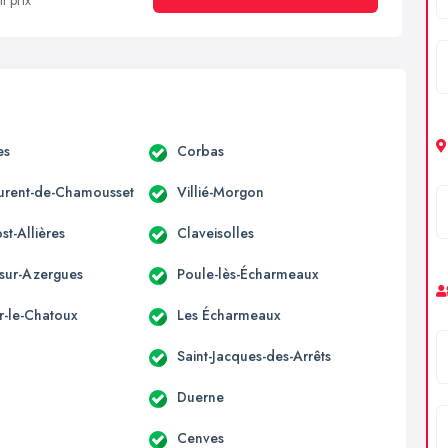
t prix
es
Corbas
aurent-de-Chamousset
Villié-Morgon
t-Allières
Claveisolles
sur-Azergues
Poule-lès-Écharmeaux
r-le-Chatoux
Les Écharmeaux
Saint-Jacques-des-Arrêts
Duerne
Cenves