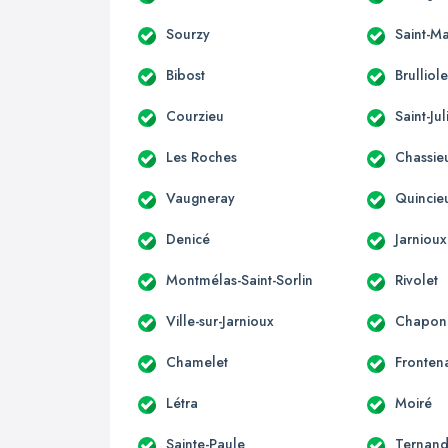
Sourzy
Saint-M
Bibost
Brulliol
Courzieu
Saint-Ju
Les Roches
Chassie
Vaugneray
Quincie
Denicé
Jarnioux
Montmélas-Saint-Sorlin
Rivolet
Ville-sur-Jarnioux
Chapon
Chamelet
Fronten
Létra
Moiré
Sainte-Paule
Ternan