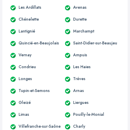
Les Ardillats
Avenas
Chénelette
Durette
Lantignié
Marchampt
Quincié-en-Beaujolais
Saint-Didier-sur-Beaujeu
Vernay
Ampuis
Condrieu
Les Haies
Longes
Tréves
Tupin-et-Semons
Arnas
Gleizé
Liergues
Limas
Pouilly-le-Monial
Villefranche-sur-Saône
Charly