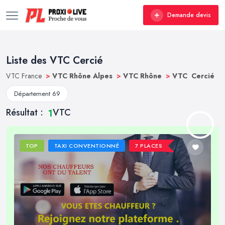
Demande devis
Liste des VTC Cercié
VTC France
>
VTC Rhône Alpes
>
VTC Rhône
>
VTC Cercié
Département 69
Résultat :
VTC
1
TOP
TAXI CONVENTIONNÉ
7 PLACES