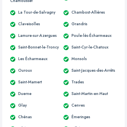
Chamousset
La Tour-de-Salvagny
Chambost-Allières
Claveisolles
Grandris
Lamure-sur-Azergues
Poule-lès-Écharmeaux
Saint-Bonnet-le-Troncy
Saint-Cyr-le-Chatoux
Les Écharmeaux
Monsols
Ouroux
Saint-Jacques-des-Arrêts
Saint-Mamert
Trades
Duerne
Saint-Martin-en-Haut
Glay
Cenves
Chénas
Émeringes