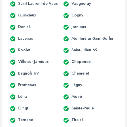
Saint-Laurent-de-Vaux
Vaugneray
Quincieux
Cogny
Denicé
Jarnioux
Lacenas
Montmélas-Saint-Sorlin
Rivolet
Saint-Julien 69
Ville-sur-Jarnioux
Chaponost
Bagnols 69
Chamelet
Frontenas
Légny
Létra
Moiré
Oingt
Sainte-Paule
Ternand
Theizé