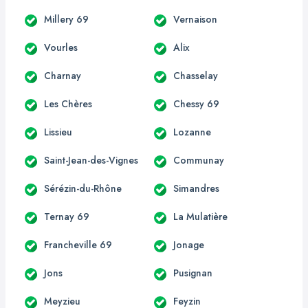
Millery 69
Vernaison
Vourles
Alix
Charnay
Chasselay
Les Chères
Chessy 69
Lissieu
Lozanne
Saint-Jean-des-Vignes
Communay
Sérézin-du-Rhône
Simandres
Ternay 69
La Mulatière
Francheville 69
Jonage
Jons
Pusignan
Meyzieu
Feyzin