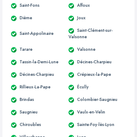
Saint-Fons
Affoux
Dième
Joux
Saint-Clément-sur-
Saint-Appolinaire
Valsonne
Tarare
Valsonne
Tassin-la-Demi-Lune
Décines-Charpieu
Décines-Charpieu
Crépieux-la-Pape
Rillieux-La-Pape
Écully
Brindas
Colombier-Saugnieu
Saugnieu
Vaulx-en-Velin
Chiroubles
Sainte-Foy-lès-Lyon
Villeurbanne
Lyon