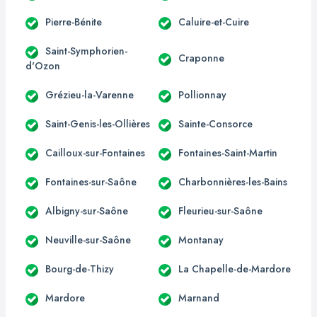
Pierre-Bénite
Caluire-et-Cuire
Saint-Symphorien-
Craponne
d'Ozon
Grézieu-la-Varenne
Pollionnay
Saint-Genis-les-Ollières
Sainte-Consorce
Cailloux-sur-Fontaines
Fontaines-Saint-Martin
Fontaines-sur-Saône
Charbonnières-les-Bains
Albigny-sur-Saône
Fleurieu-sur-Saône
Neuville-sur-Saône
Montanay
Bourg-de-Thizy
La Chapelle-de-Mardore
Mardore
Marnand