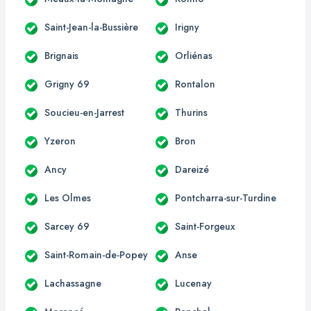
Saint-Jean-la-Bussière
Irigny
Brignais
Orliénas
Grigny 69
Rontalon
Soucieu-en-Jarrest
Thurins
Yzeron
Bron
Ancy
Dareizé
Les Olmes
Pontcharra-sur-Turdine
Sarcey 69
Saint-Forgeux
Saint-Romain-de-Popey
Anse
Lachassagne
Lucenay