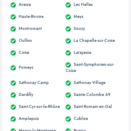
Aveize
Les Halles
Haute-Rivoire
Meys
Montromant
Souzy
Oullins
La Chapelle-sur-Coise
Coise
Larajasse
Saint-Symphorien-sur-
Pomeys
Coise
Sathonay-Camp
Sathonay-Village
Dardilly
Sainte-Colombe 69
Saint-Cyr-sur-le-Rhône
Saint-Romain-en-Gal
Amplepuis
Cublize
Meaux-la-Montagne
Ronno