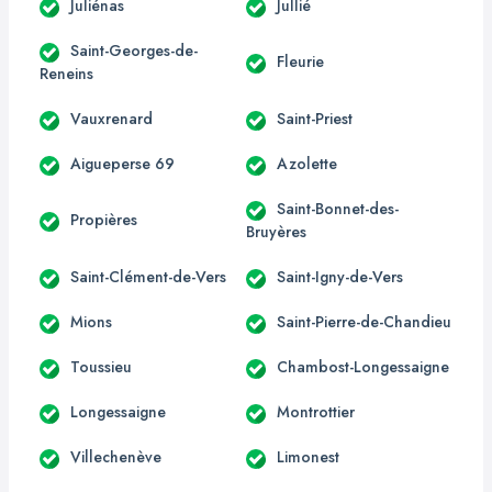
Juliénas
Jullié
Saint-Georges-de-
Fleurie
Reneins
Vauxrenard
Saint-Priest
Aigueperse 69
Azolette
Saint-Bonnet-des-
Propières
Bruyères
Saint-Clément-de-Vers
Saint-Igny-de-Vers
Mions
Saint-Pierre-de-Chandieu
Toussieu
Chambost-Longessaigne
Longessaigne
Montrottier
Villechenève
Limonest