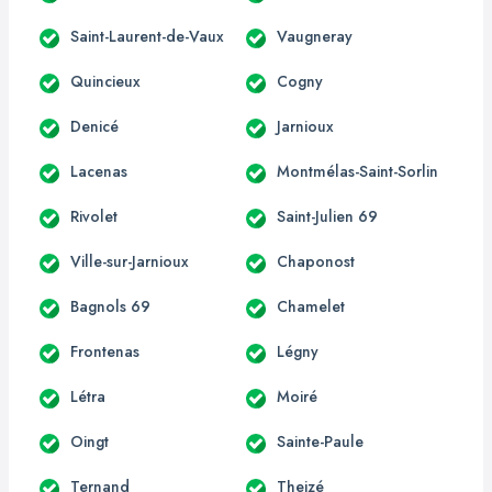
Saint-Laurent-de-Vaux
Vaugneray
Quincieux
Cogny
Denicé
Jarnioux
Lacenas
Montmélas-Saint-Sorlin
Rivolet
Saint-Julien 69
Ville-sur-Jarnioux
Chaponost
Bagnols 69
Chamelet
Frontenas
Légny
Létra
Moiré
Oingt
Sainte-Paule
Ternand
Theizé