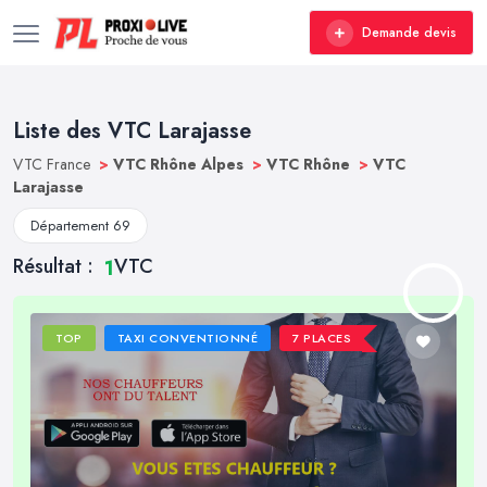
Demande devis
Liste des VTC Larajasse
VTC France
>
VTC Rhône Alpes
>
VTC Rhône
>
VTC
Larajasse
Département 69
Résultat :
VTC
1
TOP
TAXI CONVENTIONNÉ
7 PLACES