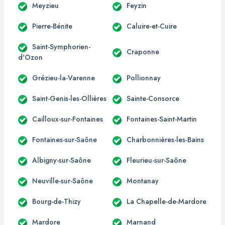
Meyzieu
Feyzin
Pierre-Bénite
Caluire-et-Cuire
Saint-Symphorien-
Craponne
d'Ozon
Grézieu-la-Varenne
Pollionnay
Saint-Genis-les-Ollières
Sainte-Consorce
Cailloux-sur-Fontaines
Fontaines-Saint-Martin
Fontaines-sur-Saône
Charbonnières-les-Bains
Albigny-sur-Saône
Fleurieu-sur-Saône
Neuville-sur-Saône
Montanay
Bourg-de-Thizy
La Chapelle-de-Mardore
Mardore
Marnand