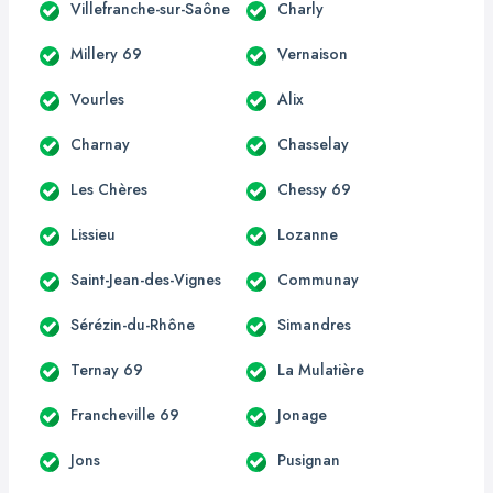
Villefranche-sur-Saône
Charly
Millery 69
Vernaison
Vourles
Alix
Charnay
Chasselay
Les Chères
Chessy 69
Lissieu
Lozanne
Saint-Jean-des-Vignes
Communay
Sérézin-du-Rhône
Simandres
Ternay 69
La Mulatière
Francheville 69
Jonage
Jons
Pusignan