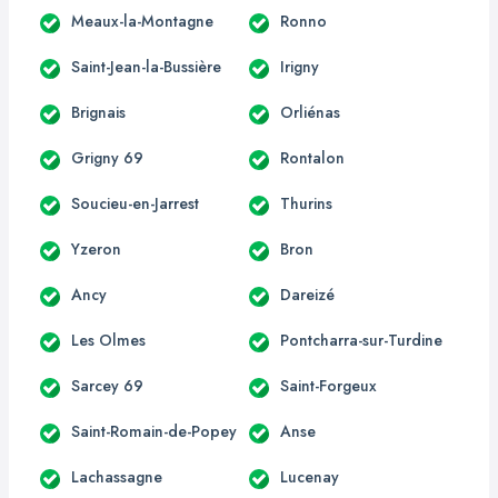
Meaux-la-Montagne
Ronno
Saint-Jean-la-Bussière
Irigny
Brignais
Orliénas
Grigny 69
Rontalon
Soucieu-en-Jarrest
Thurins
Yzeron
Bron
Ancy
Dareizé
Les Olmes
Pontcharra-sur-Turdine
Sarcey 69
Saint-Forgeux
Saint-Romain-de-Popey
Anse
Lachassagne
Lucenay