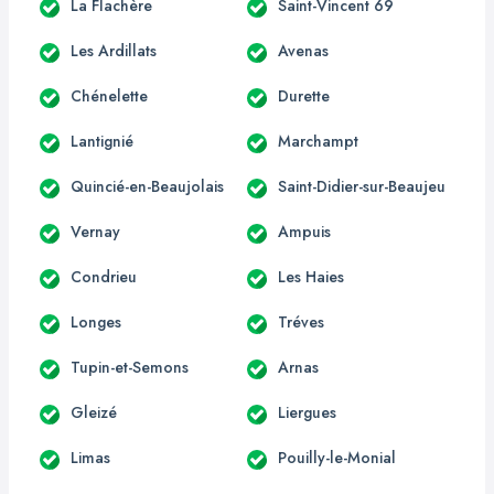
La Flachère
Saint-Vincent 69
Les Ardillats
Avenas
Chénelette
Durette
Lantignié
Marchampt
Quincié-en-Beaujolais
Saint-Didier-sur-Beaujeu
Vernay
Ampuis
Condrieu
Les Haies
Longes
Tréves
Tupin-et-Semons
Arnas
Gleizé
Liergues
Limas
Pouilly-le-Monial