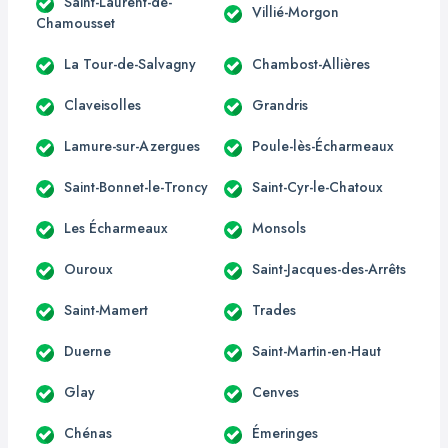
Saint-Laurent-de-
Villié-Morgon
Chamousset
La Tour-de-Salvagny
Chambost-Allières
Claveisolles
Grandris
Lamure-sur-Azergues
Poule-lès-Écharmeaux
Saint-Bonnet-le-Troncy
Saint-Cyr-le-Chatoux
Les Écharmeaux
Monsols
Ouroux
Saint-Jacques-des-Arrêts
Saint-Mamert
Trades
Duerne
Saint-Martin-en-Haut
Glay
Cenves
Chénas
Émeringes