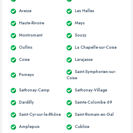
Aveize
Les Halles
Haute-Rivoire
Meys
Montromant
Souzy
Oullins
La Chapelle-sur-Coise
Coise
Larajasse
Saint-Symphorien-sur-
Pomeys
Coise
Sathonay-Camp
Sathonay-Village
Dardilly
Sainte-Colombe 69
Saint-Cyr-sur-le-Rhône
Saint-Romain-en-Gal
Amplepuis
Cublize