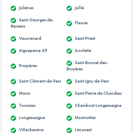
Juliénas
Jullié
Saint-Georges-de-
Fleurie
Reneins
Vauxrenard
Saint-Priest
Aigueperse 69
Azolette
Saint-Bonnet-des-
Propières
Bruyères
Saint-Clément-de-Vers
Saint-Igny-de-Vers
Mions
Saint-Pierre-de-Chandieu
Toussieu
Chambost-Longessaigne
Longessaigne
Montrottier
Villechenève
Limonest