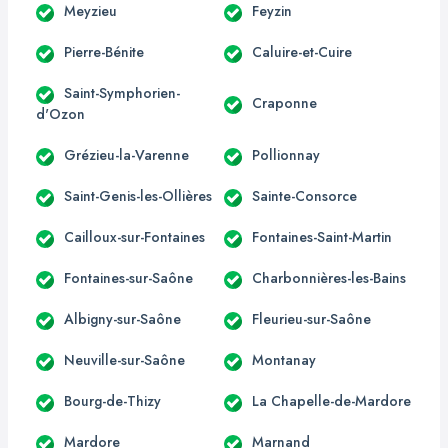
Meyzieu
Feyzin
Pierre-Bénite
Caluire-et-Cuire
Saint-Symphorien-
Craponne
d'Ozon
Grézieu-la-Varenne
Pollionnay
Saint-Genis-les-Ollières
Sainte-Consorce
Cailloux-sur-Fontaines
Fontaines-Saint-Martin
Fontaines-sur-Saône
Charbonnières-les-Bains
Albigny-sur-Saône
Fleurieu-sur-Saône
Neuville-sur-Saône
Montanay
Bourg-de-Thizy
La Chapelle-de-Mardore
Mardore
Marnand