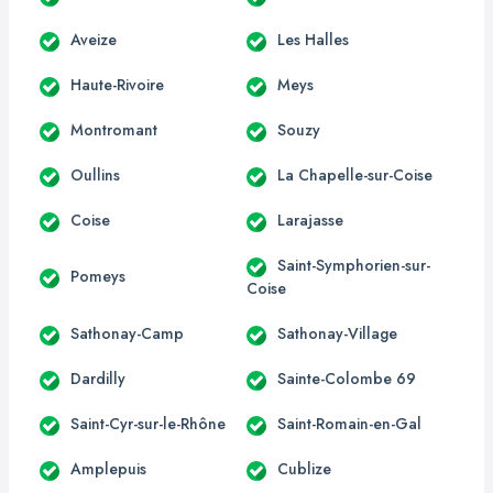
Aveize
Les Halles
Haute-Rivoire
Meys
Montromant
Souzy
Oullins
La Chapelle-sur-Coise
Coise
Larajasse
Saint-Symphorien-sur-
Pomeys
Coise
Sathonay-Camp
Sathonay-Village
Dardilly
Sainte-Colombe 69
Saint-Cyr-sur-le-Rhône
Saint-Romain-en-Gal
Amplepuis
Cublize