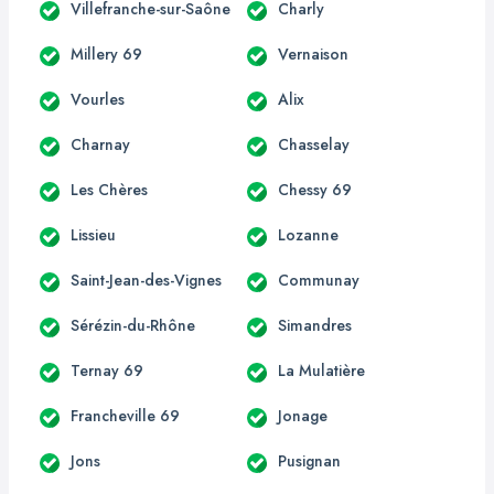
Villefranche-sur-Saône
Charly
Millery 69
Vernaison
Vourles
Alix
Charnay
Chasselay
Les Chères
Chessy 69
Lissieu
Lozanne
Saint-Jean-des-Vignes
Communay
Sérézin-du-Rhône
Simandres
Ternay 69
La Mulatière
Francheville 69
Jonage
Jons
Pusignan