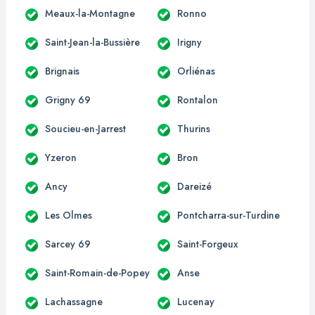
Meaux-la-Montagne
Ronno
Saint-Jean-la-Bussière
Irigny
Brignais
Orliénas
Grigny 69
Rontalon
Soucieu-en-Jarrest
Thurins
Yzeron
Bron
Ancy
Dareizé
Les Olmes
Pontcharra-sur-Turdine
Sarcey 69
Saint-Forgeux
Saint-Romain-de-Popey
Anse
Lachassagne
Lucenay