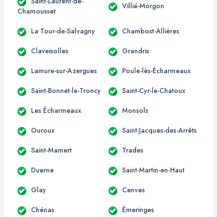
Saint-Laurent-de-
Villié-Morgon
Chamousset
La Tour-de-Salvagny
Chambost-Allières
Claveisolles
Grandris
Lamure-sur-Azergues
Poule-lès-Écharmeaux
Saint-Bonnet-le-Troncy
Saint-Cyr-le-Chatoux
Les Écharmeaux
Monsols
Ouroux
Saint-Jacques-des-Arrêts
Saint-Mamert
Trades
Duerne
Saint-Martin-en-Haut
Glay
Cenves
Chénas
Émeringes