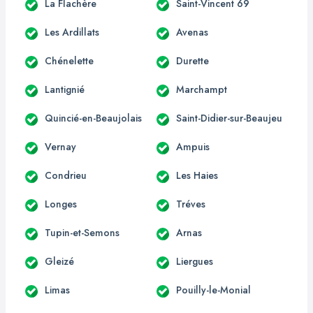
La Flachère
Saint-Vincent 69
Les Ardillats
Avenas
Chénelette
Durette
Lantignié
Marchampt
Quincié-en-Beaujolais
Saint-Didier-sur-Beaujeu
Vernay
Ampuis
Condrieu
Les Haies
Longes
Tréves
Tupin-et-Semons
Arnas
Gleizé
Liergues
Limas
Pouilly-le-Monial