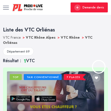
Demande devis
Liste des VTC Orliénas
VTC France
>
VTC Rhône Alpes
>
VTC Rhône
>
VTC
Orliénas
Département 69
Résultat :
VTC
1
TOP
TAXI CONVENTIONNÉ
7 PLACES