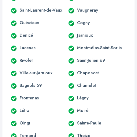
Saint-Laurent-de-Vaux
Vaugneray
Quincieux
Cogny
Denicé
Jarnioux
Lacenas
Montmélas-Saint-Sorlin
Rivolet
Saint-Julien 69
Ville-sur-Jarnioux
Chaponost
Bagnols 69
Chamelet
Frontenas
Légny
Létra
Moiré
Oingt
Sainte-Paule
Ternand
Theizé