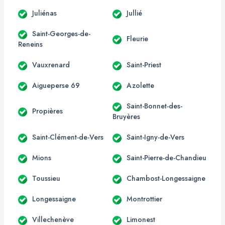
Juliénas
Jullié
Saint-Georges-de-
Fleurie
Reneins
Vauxrenard
Saint-Priest
Aigueperse 69
Azolette
Saint-Bonnet-des-
Propières
Bruyères
Saint-Clément-de-Vers
Saint-Igny-de-Vers
Mions
Saint-Pierre-de-Chandieu
Toussieu
Chambost-Longessaigne
Longessaigne
Montrottier
Villechenève
Limonest