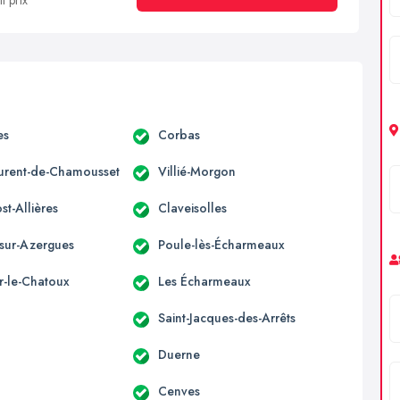
t prix
es
Corbas
aurent-de-Chamousset
Villié-Morgon
t-Allières
Claveisolles
sur-Azergues
Poule-lès-Écharmeaux
r-le-Chatoux
Les Écharmeaux
Saint-Jacques-des-Arrêts
Duerne
Cenves