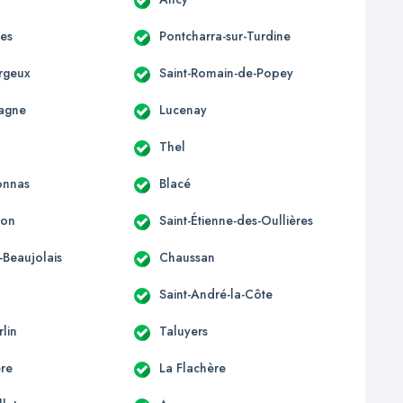
es
Pontcharra-sur-Turdine
orgeux
Saint-Romain-de-Popey
agne
Lucenay
Thel
onnas
Blacé
éon
Saint-Étienne-des-Oullières
-Beaujolais
Chaussan
Saint-André-la-Côte
rlin
Taluyers
ère
La Flachère