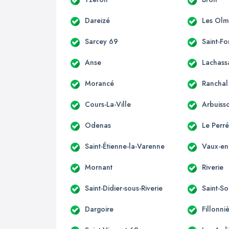
Dareizé
Les Olm
Sarcey 69
Saint-F
Anse
Lachass
Morancé
Ranchal
Cours-La-Ville
Arbuiss
Odenas
Le Perr
Saint-Étienne-la-Varenne
Vaux-en
Mornant
Riverie
Saint-Didier-sous-Riverie
Saint-So
Dargoire
Fillonni