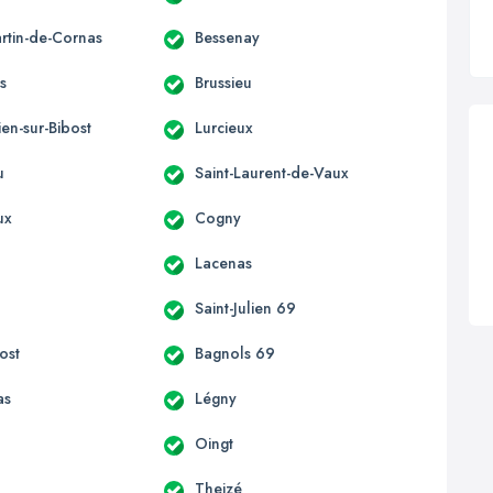
artin-de-Cornas
Bessenay
es
Brussieu
lien-sur-Bibost
Lurcieux
u
Saint-Laurent-de-Vaux
ux
Cogny
Lacenas
Saint-Julien 69
ost
Bagnols 69
as
Légny
Oingt
d
Theizé