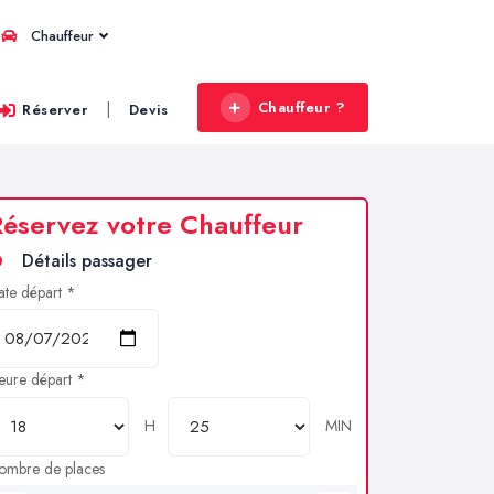
Chauffeur
Chauffeur ?
|
Réserver
Devis
éservez votre Chauffeur
Détails passager
ate départ *
eure départ *
H
MIN
ombre de places