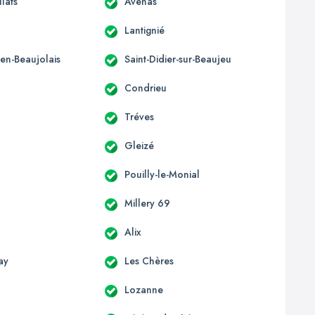
llats
Avenas
Lantignié
-en-Beaujolais
Saint-Didier-sur-Beaujeu
Condrieu
Tréves
Gleizé
Pouilly-le-Monial
Millery 69
Alix
ay
Les Chères
Lozanne