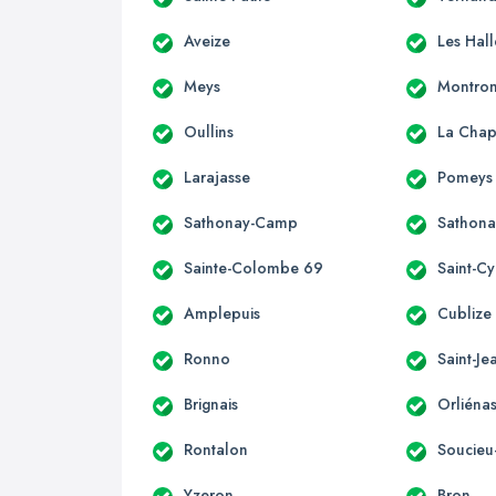
Aveize
Les Hall
Meys
Montro
Oullins
La Chap
Larajasse
Pomeys
Sathonay-Camp
Sathona
Sainte-Colombe 69
Saint-Cy
Amplepuis
Cublize
Ronno
Saint-Je
Brignais
Orliéna
Rontalon
Soucieu-
Yzeron
Bron