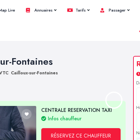
ap Live
Annuaires
Tarifs
Passager
sur-Fontaines
R
VTC Cailloux-sur-Fontaines
D
H
CENTRALE RESERVATION TAXI
Infos chauffeur
N
RÉSERVEZ CE CHAUFFEUR