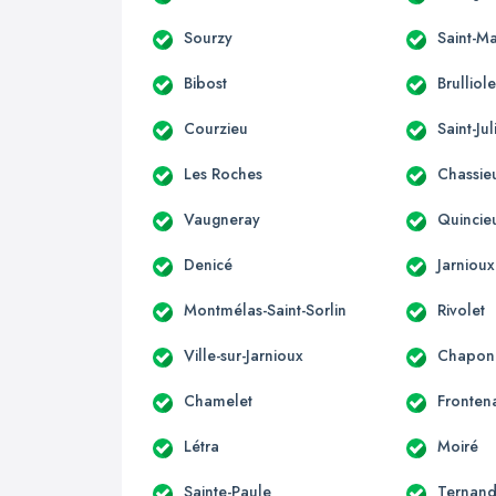
Sourzy
Saint-M
Bibost
Brulliol
Courzieu
Saint-Ju
Les Roches
Chassie
Vaugneray
Quincie
Denicé
Jarnioux
Montmélas-Saint-Sorlin
Rivolet
Ville-sur-Jarnioux
Chapon
Chamelet
Fronten
Létra
Moiré
Sainte-Paule
Ternan