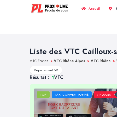
Accueil
M
Liste des VTC Cailloux-
VTC France
>
VTC Rhône Alpes
>
VTC Rhône
>
Département 69
Résultat :
VTC
1
TOP
TAXI CONVENTIONNÉ
7 PLACES