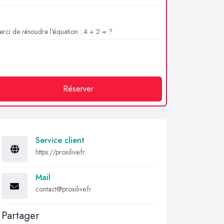
rci de résoudre l'équation : 4 + 2 = ?
Réserver
Service client
https://proxilive.fr
Mail
contact@proxilive.fr
Partager