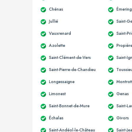
Chénas
Émering
Jullié
Saint-G
Vauxrenard
Saint-Pri
Azolette
Propièr
Saint-Clément-de-Vers
Saint-Ig
Saint-Pierre-de-Chandieu
Toussie
Longessaigne
Montrott
Limonest
Genas
Saint-Bonnet-de-Mure
Saint-L
Échalas
Givors
Saint-Andéol-le-Château
Saint-Je