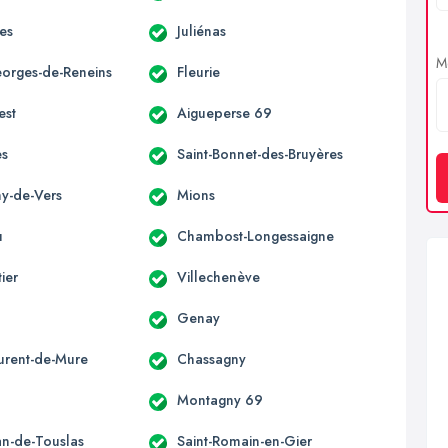
es
Juliénas
Me
eorges-de-Reneins
Fleurie
est
Aigueperse 69
es
Saint-Bonnet-des-Bruyères
ny-de-Vers
Mions
u
Chambost-Longessaigne
ier
Villechenève
Genay
aurent-de-Mure
Chassagny
Montagny 69
an-de-Touslas
Saint-Romain-en-Gier