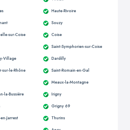
es
Haute-Rivoire
mant
Souzy
elle-sur-Coise
Coise
Saint-Symphorien-sur-Coise
y-Village
Dardilly
r-sur-le-Rhône
Saint-Romain-en-Gal
Meaux-la-Montagne
an-la-Bussière
Irigny
s
Grigny 69
en-Jarrest
Thurins
Ancy