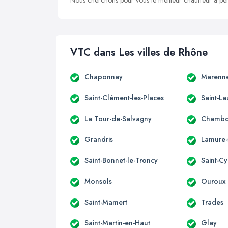
Nous cherchons pour vous le meilleur chauffeur à peti
VTC dans Les villes de Rhône
Chaponnay
Marenn
Saint-Clément-les-Places
Saint-L
La Tour-de-Salvagny
Chambos
Grandris
Lamure-
Saint-Bonnet-le-Troncy
Saint-Cy
Monsols
Ouroux
Saint-Mamert
Trades
Saint-Martin-en-Haut
Glay