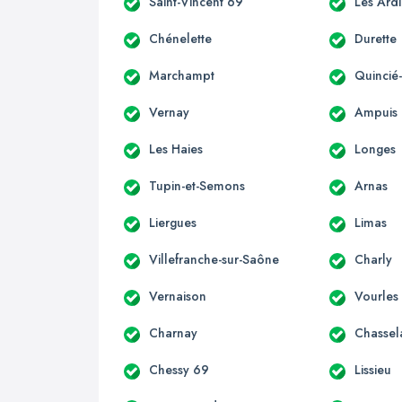
Saint-Vincent 69
Les Ardi
Chénelette
Durette
Marchampt
Quincié
Vernay
Ampuis
Les Haies
Longes
Tupin-et-Semons
Arnas
Liergues
Limas
Villefranche-sur-Saône
Charly
Vernaison
Vourles
Charnay
Chassel
Chessy 69
Lissieu