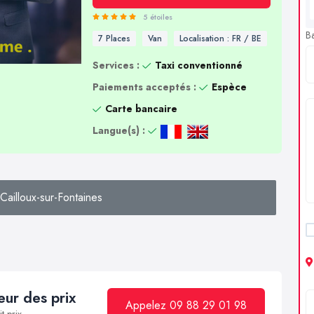
5 étoiles
B
7 Places
Van
Localisation : FR / BE
Services :
Taxi conventionné
Paiements acceptés :
Espèce
Carte bancaire
Langue(s) :
ailloux-sur-Fontaines
ur des prix
Appelez 09 88 29 01 98