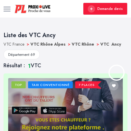
Demande devis
Liste des VTC Ancy
VTC France
>
VTC Rhône Alpes
>
VTC Rhône
>
VTC Ancy
Département 69
Résultat :
VTC
1
TOP
TAXI CONVENTIONNÉ
7 PLACES