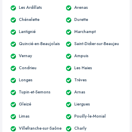
Les Ardillats
Avenas
Chénelette
Durette
Lantignié
Marchampt
Quincié-en-Beaujolais
Saint-Didier-sur-Beaujeu
Vernay
Ampuis
Condrieu
Les Haies
Longes
Tréves
Tupin-et-Semons
Arnas
Gleizé
Liergues
Limas
Pouilly-le-Monial
Villefranche-sur-Saône
Charly