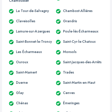
Chamousset
La Tour-de-Salvagny
Chambost-Allières
Claveisolles
Grandris
Lamure-sur-Azergues
Poule-lès-Écharmeaux
Saint-Bonnet-le-Troncy
Saint-Cyr-le-Chatoux
Les Écharmeaux
Monsols
Ouroux
Saint-Jacques-des-Arrêts
Saint-Mamert
Trades
Duerne
Saint-Martin-en-Haut
Glay
Cenves
Chénas
Émeringes