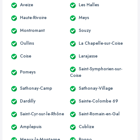
Aveize
Les Halles
Haute-Rivoire
Meys
Montromant
Souzy
Oullins
La Chapelle-sur-Coise
Coise
Larajasse
Saint-Symphorien-sur-
Pomeys
Coise
Sathonay-Camp
Sathonay-Village
Dardilly
Sainte-Colombe 69
Saint-Cyr-sur-le-Rhône
Saint-Romain-en-Gal
Amplepuis
Cublize
Meaux-la-Montagne
Ronno