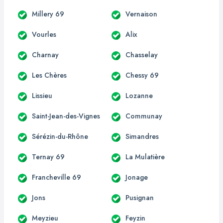
Millery 69
Vernaison
Vourles
Alix
Charnay
Chasselay
Les Chères
Chessy 69
Lissieu
Lozanne
Saint-Jean-des-Vignes
Communay
Sérézin-du-Rhône
Simandres
Ternay 69
La Mulatière
Francheville 69
Jonage
Jons
Pusignan
Meyzieu
Feyzin