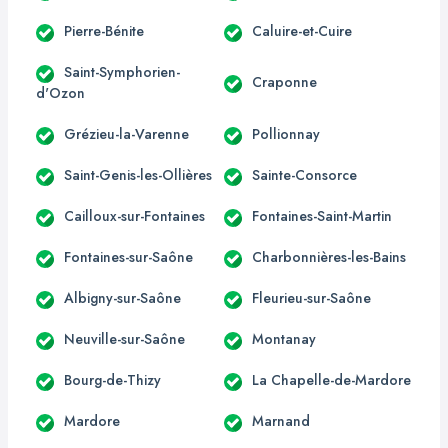
Pierre-Bénite
Caluire-et-Cuire
Saint-Symphorien-
Craponne
d'Ozon
Grézieu-la-Varenne
Pollionnay
Saint-Genis-les-Ollières
Sainte-Consorce
Cailloux-sur-Fontaines
Fontaines-Saint-Martin
Fontaines-sur-Saône
Charbonnières-les-Bains
Albigny-sur-Saône
Fleurieu-sur-Saône
Neuville-sur-Saône
Montanay
Bourg-de-Thizy
La Chapelle-de-Mardore
Mardore
Marnand