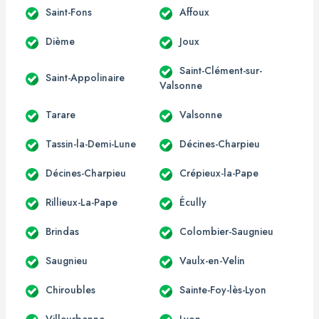
Saint-Fons
Affoux
Dième
Joux
Saint-Clément-sur-
Saint-Appolinaire
Valsonne
Tarare
Valsonne
Tassin-la-Demi-Lune
Décines-Charpieu
Décines-Charpieu
Crépieux-la-Pape
Rillieux-La-Pape
Écully
Brindas
Colombier-Saugnieu
Saugnieu
Vaulx-en-Velin
Chiroubles
Sainte-Foy-lès-Lyon
Villeurbanne
Lyon