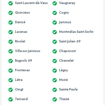
Saint-Laurent-de-Vaux
Vaugneray
Quincieux
Cogny
Denicé
Jarnioux
Lacenas
Montmélas-Saint-Sorlin
Rivolet
Saint-Julien 69
Ville-sur-Jarnioux
Chaponost
Bagnols 69
Chamelet
Frontenas
Légny
Létra
Moiré
Oingt
Sainte-Paule
Ternand
Theizé