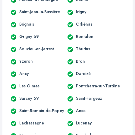
Saint-Jean-la-Bussière
Irigny
Brignais
Orliénas
Grigny 69
Rontalon
Soucieu-en-Jarrest
Thurins
Yzeron
Bron
Ancy
Dareizé
Les Olmes
Pontcharra-sur-Turdine
Sarcey 69
Saint-Forgeux
Saint-Romain-de-Popey
Anse
Lachassagne
Lucenay