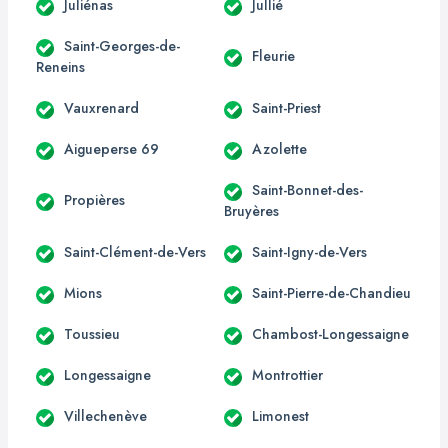
Juliénas
Jullié
Saint-Georges-de-
Fleurie
Reneins
Vauxrenard
Saint-Priest
Aigueperse 69
Azolette
Saint-Bonnet-des-
Propières
Bruyères
Saint-Clément-de-Vers
Saint-Igny-de-Vers
Mions
Saint-Pierre-de-Chandieu
Toussieu
Chambost-Longessaigne
Longessaigne
Montrottier
Villechenève
Limonest