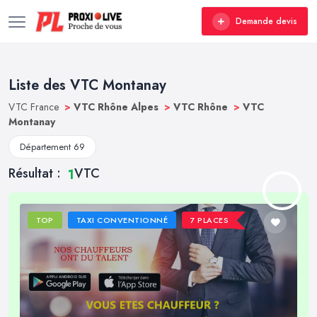
Demande devis
Liste des VTC Montanay
VTC France
>
VTC Rhône Alpes
>
VTC Rhône
>
VTC
Montanay
Département 69
Résultat :
VTC
1
TOP
TAXI CONVENTIONNÉ
7 PLACES