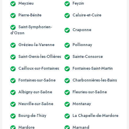
Meyzieu
Feyzin
Pierre-Bénite
Caluire-et-Cuire
Saint-Symphorien-
Craponne
d'Ozon
Grézieu-la-Varenne
Pollionnay
Saint-Genis-les-Ollières
Sainte-Consorce
Cailloux-sur-Fontaines
Fontaines-Saint-Martin
Fontaines-sur-Saône
Charbonnières-les-Bains
Albigny-sur-Saône
Fleurieu-sur-Saône
Neuville-sur-Saône
Montanay
Bourg-de-Thizy
La Chapelle-de-Mardore
Mardore
Marnand