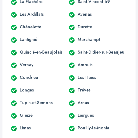
La Flachère
Saint-Vincent 69
Les Ardillats
Avenas
Chénelette
Durette
Lantignié
Marchampt
Quincié-en-Beaujolais
Saint-Didier-sur-Beaujeu
Vernay
Ampuis
Condrieu
Les Haies
Longes
Tréves
Tupin-et-Semons
Arnas
Gleizé
Liergues
Limas
Pouilly-le-Monial