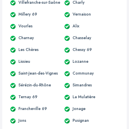
Villefranche-sur-Saône
Charly
Millery 69
Vernaison
Vourles
Alix
Charnay
Chasselay
Les Chères
Chessy 69
Lissieu
Lozanne
Saint-Jean-des-Vignes
Communay
Sérézin-du-Rhône
Simandres
Ternay 69
La Mulatière
Francheville 69
Jonage
Jons
Pusignan