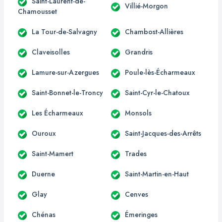
Saint-Laurent-de-
Villié-Morgon
Chamousset
La Tour-de-Salvagny
Chambost-Allières
Claveisolles
Grandris
Lamure-sur-Azergues
Poule-lès-Écharmeaux
Saint-Bonnet-le-Troncy
Saint-Cyr-le-Chatoux
Les Écharmeaux
Monsols
Ouroux
Saint-Jacques-des-Arrêts
Saint-Mamert
Trades
Duerne
Saint-Martin-en-Haut
Glay
Cenves
Chénas
Émeringes