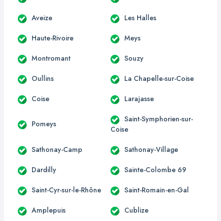
Aveize
Les Halles
Haute-Rivoire
Meys
Montromant
Souzy
Oullins
La Chapelle-sur-Coise
Coise
Larajasse
Saint-Symphorien-sur-
Pomeys
Coise
Sathonay-Camp
Sathonay-Village
Dardilly
Sainte-Colombe 69
Saint-Cyr-sur-le-Rhône
Saint-Romain-en-Gal
Amplepuis
Cublize