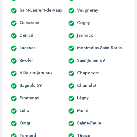
Saint-Laurent-de-Vaux
Vaugneray
Quincieux
Cogny
Denicé
Jarnioux
Lacenas
Montmélas-Saint-Sorlin
Rivolet
Saint-Julien 69
Ville-sur-Jarnioux
Chaponost
Bagnols 69
Chamelet
Frontenas
Légny
Létra
Moiré
Oingt
Sainte-Paule
Ternand
Theizé