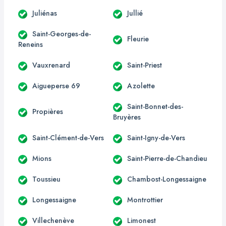
Juliénas
Jullié
Saint-Georges-de-
Fleurie
Reneins
Vauxrenard
Saint-Priest
Aigueperse 69
Azolette
Saint-Bonnet-des-
Propières
Bruyères
Saint-Clément-de-Vers
Saint-Igny-de-Vers
Mions
Saint-Pierre-de-Chandieu
Toussieu
Chambost-Longessaigne
Longessaigne
Montrottier
Villechenève
Limonest