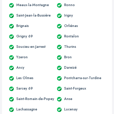
Meaux-la-Montagne
Ronno
Saint-Jean-la-Bussière
Irigny
Brignais
Orliénas
Grigny 69
Rontalon
Soucieu-en-Jarrest
Thurins
Yzeron
Bron
Ancy
Dareizé
Les Olmes
Pontcharra-sur-Turdine
Sarcey 69
Saint-Forgeux
Saint-Romain-de-Popey
Anse
Lachassagne
Lucenay