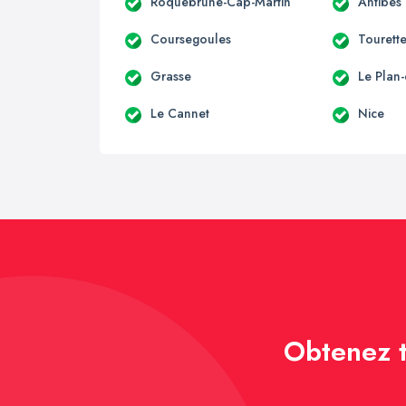
Roquebrune-Cap-Martin
Antibes
Coursegoules
Tourett
Grasse
Le Plan
Le Cannet
Nice
Obtenez t