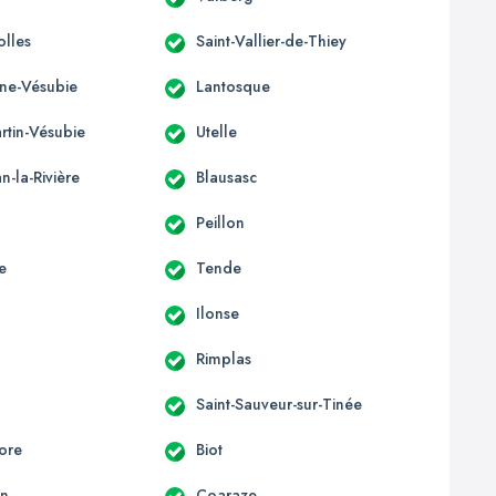
olles
Saint-Vallier-de-Thiey
ène-Vésubie
Lantosque
rtin-Vésubie
Utelle
an-la-Rivière
Blausasc
Peillon
e
Tende
Ilonse
Rimplas
Saint-Sauveur-sur-Tinée
ore
Biot
un
Coaraze