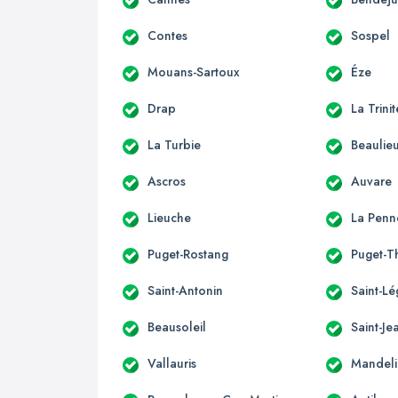
Contes
Sospel
Mouans-Sartoux
Éze
Drap
La Trini
La Turbie
Beaulie
Ascros
Auvare
Lieuche
La Penn
Puget-Rostang
Puget-T
Saint-Antonin
Saint-Lé
Beausoleil
Saint-Je
Vallauris
Mandeli