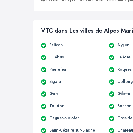
Nous cherchons pour vous le meilleur chauffeur à peti
VTC dans Les villes de Alpes Mar
Falicon
Aiglun
Cuébris
Le Mas
Pierrefeu
Roquest
Sigale
Collong
Gars
Gilette
Toudon
Bonson
Cagnes-sur-Mer
Cros-de
Saint-Cézaire-sur-Siagne
Château