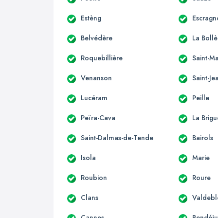
Estèng
Escragn
Belvédère
La Boll
Roquebillière
Saint-Ma
Venanson
Saint-Je
Lucéram
Peille
Peïra-Cava
La Brigu
Saint-Dalmas-de-Tende
Bairols
Isola
Marie
Roubion
Roure
Clans
Valdebl
Cannes
Bendéj