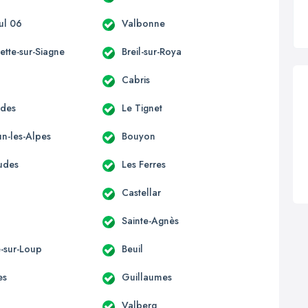
ul 06
Valbonne
ette-sur-Siagne
Breil-sur-Roya
Cabris
èdes
Le Tignet
n-les-Alpes
Bouyon
udes
Les Ferres
Castellar
Sainte-Agnès
e-sur-Loup
Beuil
es
Guillaumes
Valberg