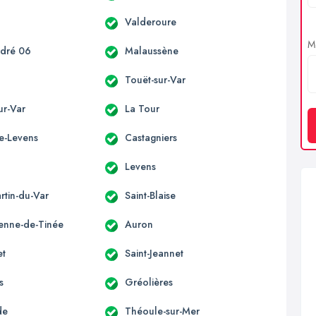
n
Valderoure
Me
ndré 06
Malaussène
Touët-sur-Var
sur-Var
La Tour
te-Levens
Castagniers
s
Levens
rtin-du-Var
Saint-Blaise
ienne-de-Tinée
Auron
et
Saint-Jeannet
s
Gréolières
de
Théoule-sur-Mer