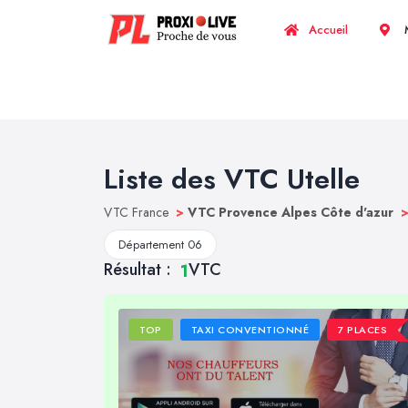
Accueil
M
Liste des VTC Utelle
VTC France
>
VTC Provence Alpes Côte d'azur
Département 06
Résultat :
VTC
1
TOP
TAXI CONVENTIONNÉ
7 PLACES