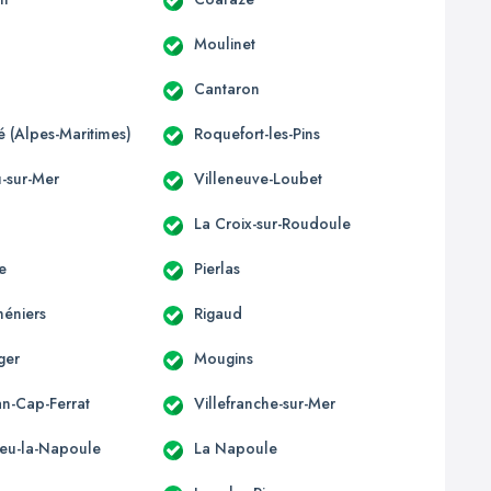
Moulinet
Cantaron
té (Alpes-Maritimes)
Roquefort-les-Pins
u-sur-Mer
Villeneuve-Loubet
La Croix-sur-Roudoule
e
Pierlas
héniers
Rigaud
ger
Mougins
an-Cap-Ferrat
Villefranche-sur-Mer
eu-la-Napoule
La Napoule