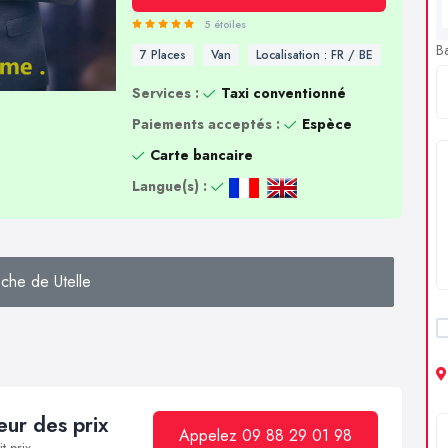
5 étoiles
B
7 Places
Van
Localisation : FR / BE
Services :
Taxi conventionné
Paiements acceptés :
Espèce
Carte bancaire
Langue(s) :
che de Utelle
ur des prix
Appelez 09 88 29 01 98