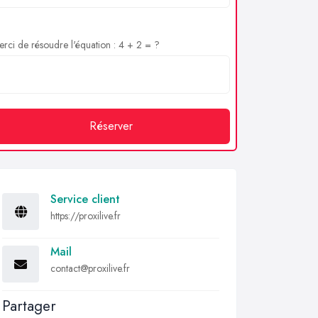
rci de résoudre l'équation : 4 + 2 = ?
Réserver
Service client
https://proxilive.fr
Mail
contact@proxilive.fr
Partager