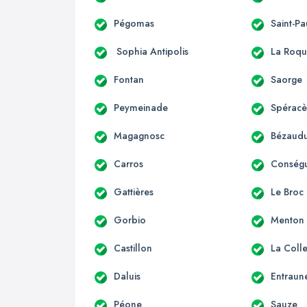
Pégomas
Saint-Pa
Sophia Antipolis
La Roqu
Fontan
Saorge
Peymeinade
Spérac
Magagnosc
Bézaudu
Carros
Conség
Gattières
Le Broc
Gorbio
Menton
Castillon
La Coll
Daluis
Entraun
Péone
Sauze