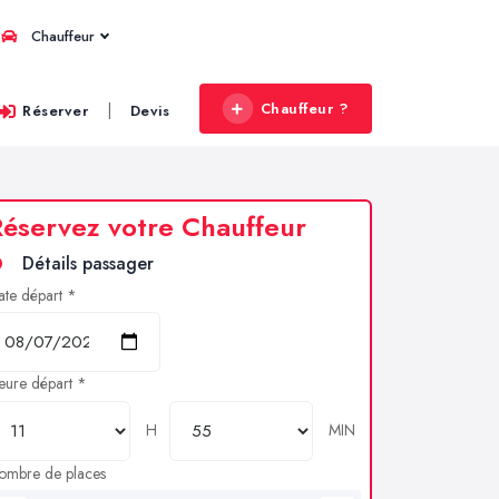
Chauffeur
Chauffeur ?
|
Réserver
Devis
éservez votre Chauffeur
Détails passager
ate départ *
eure départ *
H
MIN
ombre de places