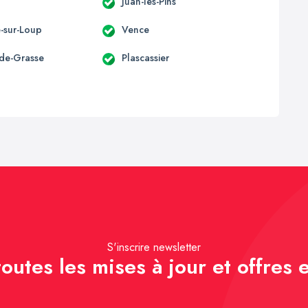
Juan-les-Pins
e-sur-Loup
Vence
-de-Grasse
Plascassier
S'inscrire newsletter
outes les mises à jour et offres e