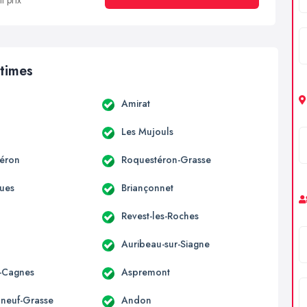
t prix
itimes
Amirat
Les Mujouls
éron
Roquestéron-Grasse
ues
Briançonnet
Revest-les-Roches
Auribeau-sur-Siagne
-Cagnes
Aspremont
neuf-Grasse
Andon