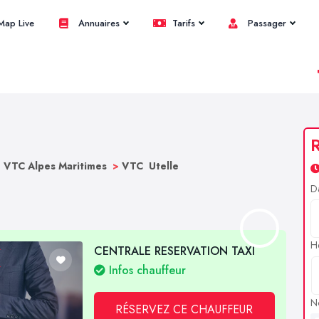
ap Live
Annuaires
Tarifs
Passager
R
>
VTC Alpes Maritimes
>
VTC Utelle
D
H
CENTRALE RESERVATION TAXI
Infos chauffeur
N
RÉSERVEZ CE CHAUFFEUR