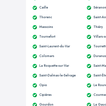
Caille
Sérano
Thorenc
Saint-A
Massoins
Thiéry
Tournefort
Villars-
Saint-Laurent-du-Var
Tourret
Colomars
Duranu
La Roquette-sur-Var
Saint-Ma
Saint-Dalmas-le-Selvage
Saint-Ét
Opio
Le Rour
Cipières
Courme
Gourdon
La Gau