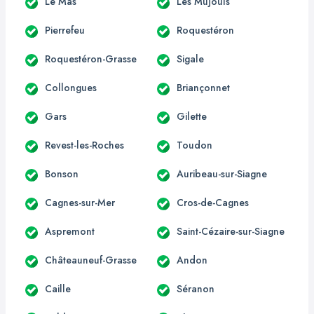
Le Mas
Les Mujouls
Pierrefeu
Roquestéron
Roquestéron-Grasse
Sigale
Collongues
Briançonnet
Gars
Gilette
Revest-les-Roches
Toudon
Bonson
Auribeau-sur-Siagne
Cagnes-sur-Mer
Cros-de-Cagnes
Aspremont
Saint-Cézaire-sur-Siagne
Châteauneuf-Grasse
Andon
Caille
Séranon