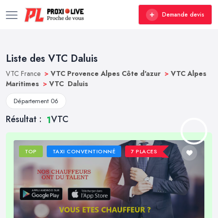
Demande devis
Liste des VTC Daluis
VTC France
>
VTC Provence Alpes Côte d'azur
>
VTC Alpes
Maritimes
>
VTC Daluis
Département 06
Résultat :
VTC
1
TOP
TAXI CONVENTIONNÉ
7 PLACES