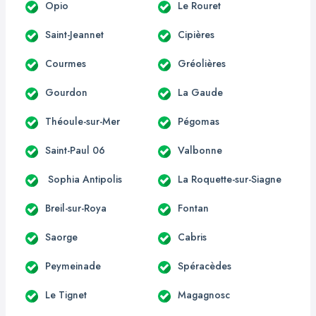
Opio
Le Rouret
Saint-Jeannet
Cipières
Courmes
Gréolières
Gourdon
La Gaude
Théoule-sur-Mer
Pégomas
Saint-Paul 06
Valbonne
Sophia Antipolis
La Roquette-sur-Siagne
Breil-sur-Roya
Fontan
Saorge
Cabris
Peymeinade
Spéracèdes
Le Tignet
Magagnosc