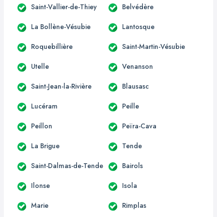
Saint-Vallier-de-Thiey
Belvédère
La Bollène-Vésubie
Lantosque
Roquebillière
Saint-Martin-Vésubie
Utelle
Venanson
Saint-Jean-la-Rivière
Blausasc
Lucéram
Peille
Peillon
Peïra-Cava
La Brigue
Tende
Saint-Dalmas-de-Tende
Bairols
Ilonse
Isola
Marie
Rimplas