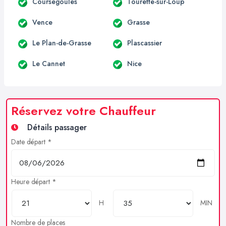
Coursegoules
Tourette-sur-Loup
Vence
Grasse
Le Plan-de-Grasse
Plascassier
Le Cannet
Nice
Réservez votre Chauffeur
Détails passager
Date départ *
Heure départ *
H
MIN
Nombre de places