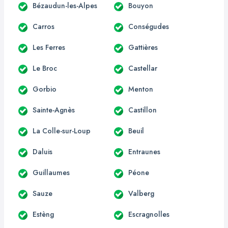
Bézaudun-les-Alpes
Bouyon
Carros
Conségudes
Les Ferres
Gattières
Le Broc
Castellar
Gorbio
Menton
Sainte-Agnès
Castillon
La Colle-sur-Loup
Beuil
Daluis
Entraunes
Guillaumes
Péone
Sauze
Valberg
Estèng
Escragnolles