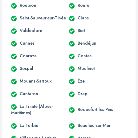
Roubion
Roure
Saint-Sauveur-sur-Tinée
Clans
Valdeblore
Biot
Cannes
Bendéjun
Coaraze
Contes
Sospel
Moulinet
Mouans-Sartoux
Éze
Cantaron
Drap
La Trinité (Alpes-
Roquefort-les-Pins
Maritimes)
La Turbie
Beaulieu-sur-Mer
Villeneuve-Loubet
Ascros