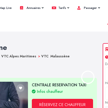
ap Live
Annuaires
Tarifs
Passager
ne
R
>
VTC Alpes Maritimes
>
VTC Malaussène
D
H
CENTRALE RESERVATION TAXI
Infos chauffeur
N
RÉSERVEZ CE CHAUFFEUR