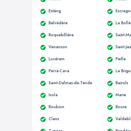
Estèng
Escragn
Belvédère
La Boll
Roquebillière
Saint-Ma
Venanson
Saint-Je
Lucéram
Peille
Peïra-Cava
La Brigu
Saint-Dalmas-de-Tende
Bairols
Isola
Marie
Roubion
Roure
Clans
Valdebl
Cannes
Bendéj