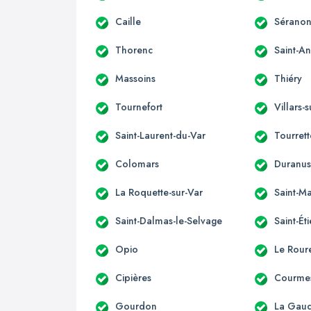
Caille
Sérano
Thorenc
Saint-A
Massoins
Thiéry
Tournefort
Villars-
Saint-Laurent-du-Var
Tourret
Colomars
Duranu
La Roquette-sur-Var
Saint-Ma
Saint-Dalmas-le-Selvage
Saint-Ét
Opio
Le Rour
Cipières
Courme
Gourdon
La Gau