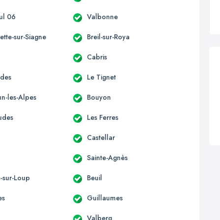
ul 06
Valbonne
ette-sur-Siagne
Breil-sur-Roya
Cabris
èdes
Le Tignet
n-les-Alpes
Bouyon
udes
Les Ferres
Castellar
Sainte-Agnès
e-sur-Loup
Beuil
es
Guillaumes
Valberg