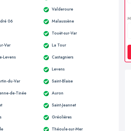
n
Valderoure
Me
ndré 06
Malaussène
Touët-sur-Var
sur-Var
La Tour
te-Levens
Castagniers
s
Levens
rtin-du-Var
Saint-Blaise
ienne-de-Tinée
Auron
et
Saint-Jeannet
s
Gréolières
de
Théoule-sur-Mer