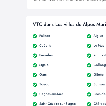
Nous cherchons pour vous le meilleur chauffeur à peti
VTC dans Les villes de Alpes Mar
Falicon
Aiglun
Cuébris
Le Mas
Pierrefeu
Roquest
Sigale
Collong
Gars
Gilette
Toudon
Bonson
Cagnes-sur-Mer
Cros-de
Saint-Cézaire-sur-Siagne
Château