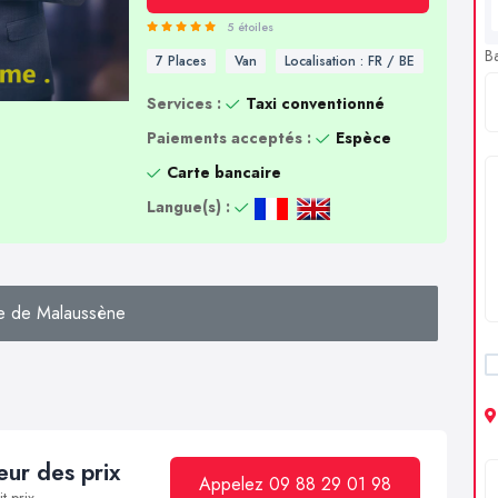
5 étoiles
B
7 Places
Van
Localisation : FR / BE
Services :
Taxi conventionné
Paiements acceptés :
Espèce
Carte bancaire
Langue(s) :
e de Malaussène
ur des prix
Appelez 09 88 29 01 98