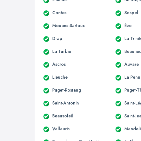
Contes
Sospel
Mouans-Sartoux
Éze
Drap
La Trini
La Turbie
Beaulie
Ascros
Auvare
Lieuche
La Penn
Puget-Rostang
Puget-T
Saint-Antonin
Saint-Lé
Beausoleil
Saint-Je
Vallauris
Mandeli