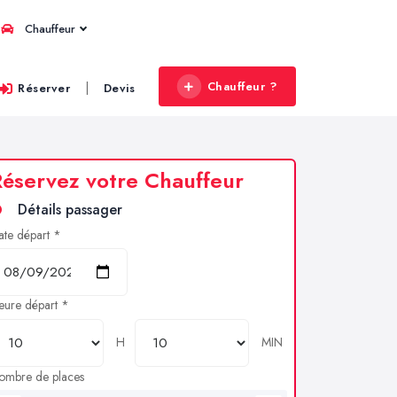
Chauffeur
Chauffeur ?
|
Réserver
Devis
éservez votre Chauffeur
Détails passager
ate départ *
eure départ *
H
MIN
ombre de places