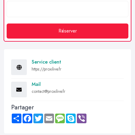
Réserver
Service client
https://proxilive.fr
Mail
contact@proxilive.fr
Partager
Share
Facebook
Twitter
Email
Message
Skype
Viber