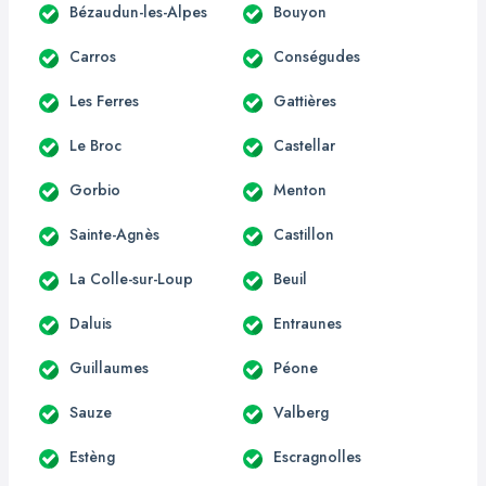
Bézaudun-les-Alpes
Bouyon
Carros
Conségudes
Les Ferres
Gattières
Le Broc
Castellar
Gorbio
Menton
Sainte-Agnès
Castillon
La Colle-sur-Loup
Beuil
Daluis
Entraunes
Guillaumes
Péone
Sauze
Valberg
Estèng
Escragnolles