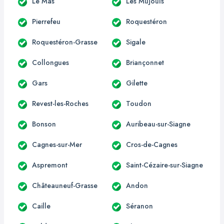
Le Mas
Les Mujouls
Pierrefeu
Roquestéron
Roquestéron-Grasse
Sigale
Collongues
Briançonnet
Gars
Gilette
Revest-les-Roches
Toudon
Bonson
Auribeau-sur-Siagne
Cagnes-sur-Mer
Cros-de-Cagnes
Aspremont
Saint-Cézaire-sur-Siagne
Châteauneuf-Grasse
Andon
Caille
Séranon