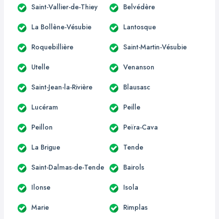
Saint-Vallier-de-Thiey
Belvédère
La Bollène-Vésubie
Lantosque
Roquebillière
Saint-Martin-Vésubie
Utelle
Venanson
Saint-Jean-la-Rivière
Blausasc
Lucéram
Peille
Peillon
Peïra-Cava
La Brigue
Tende
Saint-Dalmas-de-Tende
Bairols
Ilonse
Isola
Marie
Rimplas