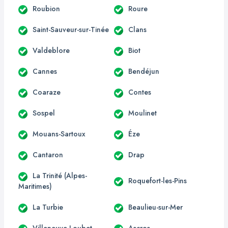
Roubion
Roure
Saint-Sauveur-sur-Tinée
Clans
Valdeblore
Biot
Cannes
Bendéjun
Coaraze
Contes
Sospel
Moulinet
Mouans-Sartoux
Éze
Cantaron
Drap
La Trinité (Alpes-
Roquefort-les-Pins
Maritimes)
La Turbie
Beaulieu-sur-Mer
Villeneuve-Loubet
Ascros