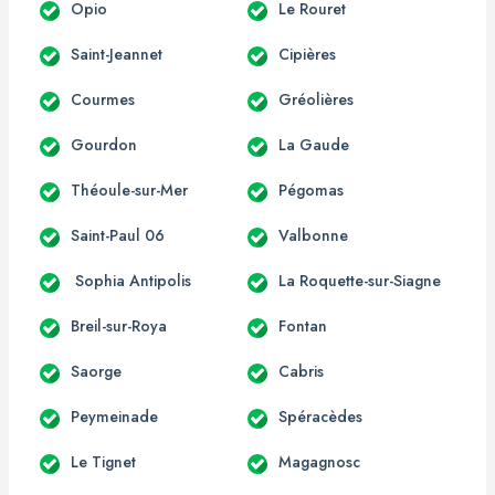
Opio
Le Rouret
Saint-Jeannet
Cipières
Courmes
Gréolières
Gourdon
La Gaude
Théoule-sur-Mer
Pégomas
Saint-Paul 06
Valbonne
Sophia Antipolis
La Roquette-sur-Siagne
Breil-sur-Roya
Fontan
Saorge
Cabris
Peymeinade
Spéracèdes
Le Tignet
Magagnosc