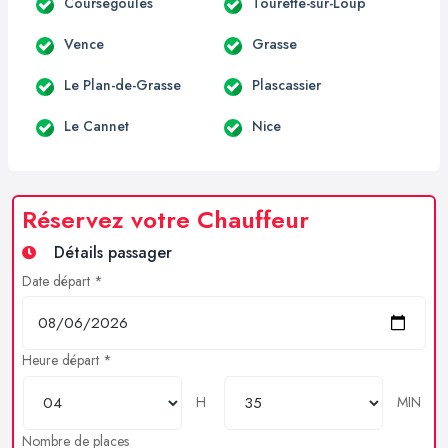
Coursegoules
Tourette-sur-Loup
Vence
Grasse
Le Plan-de-Grasse
Plascassier
Le Cannet
Nice
Réservez votre Chauffeur
Détails passager
Date départ *
Heure départ *
H
MIN
Nombre de places