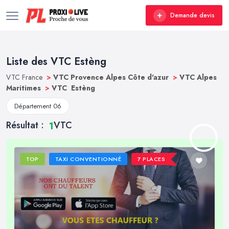
Demande devis
Liste des VTC Estèng
VTC France
>
VTC Provence Alpes Côte d'azur
>
VTC Alpes
Maritimes
>
VTC Estèng
Département 06
Résultat :
VTC
1
TOP
TAXI CONVENTIONNÉ
7 PLACES