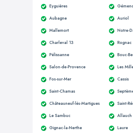
Eyguières
Gémen
Aubagne
Auriol
Mallemort
Notre-
Charleval 13
Rognac
Pélissanne
Bouc-Bel
Salon-de-Provence
Les Mill
Fos-sur-Mer
Cassis
Saint-Chamas
Septème
Châteauneuf-lès-Martigues
Saint-R
Le Sambuc
Allauch
Gignac-la-Nerthe
Laure