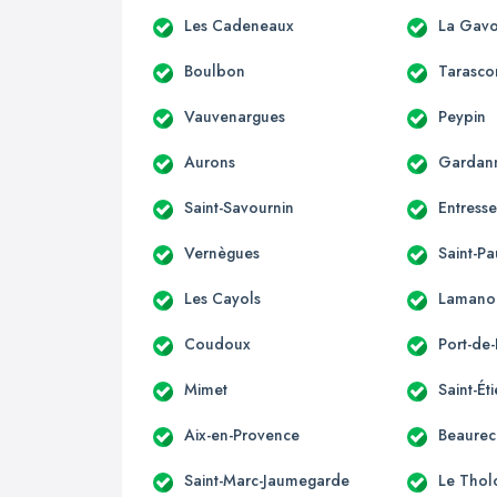
Les Cadeneaux
La Gavo
Boulbon
Tarasco
Vauvenargues
Peypin
Aurons
Gardan
Saint-Savournin
Entress
Vernègues
Saint-Pa
Les Cayols
Lamano
Coudoux
Port-de
Mimet
Saint-Ét
Aix-en-Provence
Beaurec
Saint-Marc-Jaumegarde
Le Thol