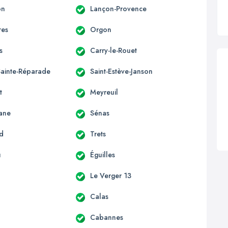
on
Lançon-Provence
res
Orgon
s
Carry-le-Rouet
Sainte-Réparade
Saint-Estève-Janson
t
Meyreuil
ane
Sénas
rd
Trets
u
Éguilles
Le Verger 13
Calas
Cabannes