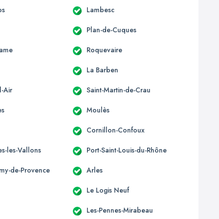
os
Lambesc
Plan-de-Cuques
Dame
Roquevaire
La Barben
-Air
Saint-Martin-de-Crau
es
Moulès
Cornillon-Confoux
s-les-Vallons
Port-Saint-Louis-du-Rhône
émy-de-Provence
Arles
Le Logis Neuf
Les-Pennes-Mirabeau