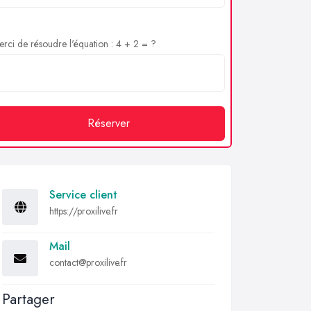
rci de résoudre l'équation : 4 + 2 = ?
Réserver
Service client
https://proxilive.fr
Mail
contact@proxilive.fr
Partager