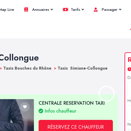
ap Live
Annuaires
Tarifs
Passager
-Collongue
R
>
Taxis Bouches du Rhône
>
Taxis Simiane-Collongue
D
H
CENTRALE RESERVATION TAXI
Infos chauffeur
N
RÉSERVEZ CE CHAUFFEUR