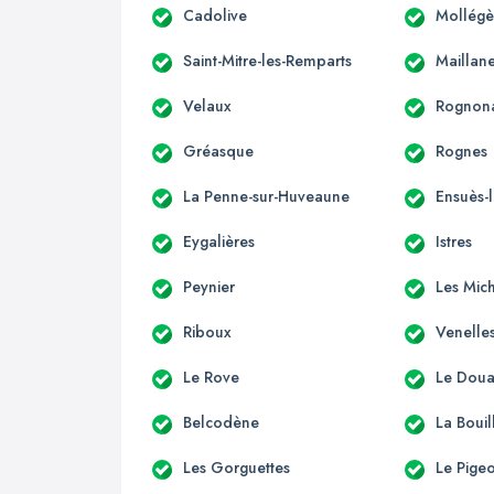
Cadolive
Mollégè
Saint-Mitre-les-Remparts
Maillan
Velaux
Rognon
Gréasque
Rognes
La Penne-sur-Huveaune
Ensuès-
Eygalières
Istres
Peynier
Les Mic
Riboux
Venelle
Le Rove
Le Dou
Belcodène
La Bouil
Les Gorguettes
Le Pige