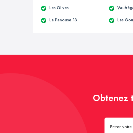
Les Olives
Vaufrèg
La Panouse 13
Les Go
Obtenez t