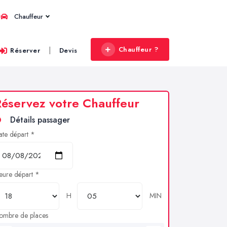
Chauffeur
Chauffeur ?
|
Réserver
Devis
éservez votre Chauffeur
Détails passager
ate départ *
eure départ *
H
MIN
ombre de places