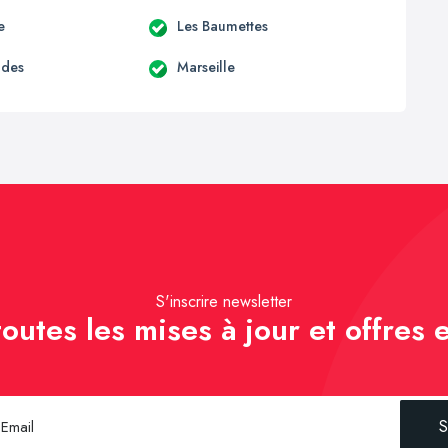
e
Les Baumettes
udes
Marseille
S'inscrire newsletter
outes les mises à jour et offres e
S