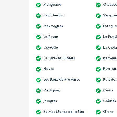
Marignane
Graves
Saint-Andiol
Verquiè
Meyrargues
Eyrague
Le Rouet
Le Puy-
Ceyreste
La Ciota
La Fare-les-Oliviers
Barbent
Noves
Puyrica
Les Baux-de-Provence
Parado
Martigues
Carro
Jouques
Cabriès
Saintes-Maries-de-la-Mer
Grans