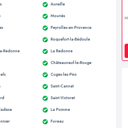
s
Aureille
e
Mouriès
Me
as
Peyrolles-en-Provence
Roquefort-la-Bédoule
la-Redonne
La Redonne
Châteauneuf-le-Rouge
hels
Cuges-les-Pins
s
Saint-Cannat
ard
Saint-Victoret
ladisse
La Pomme
onnier
Fuveau