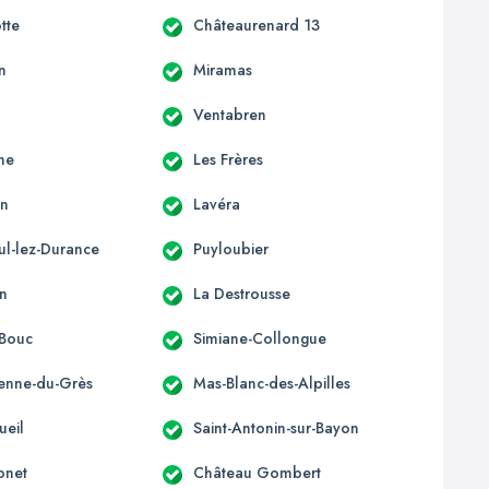
tte
Châteaurenard 13
n
Miramas
Ventabren
ne
Les Frères
en
Lavéra
ul-lez-Durance
Puyloubier
n
La Destrousse
-Bouc
Simiane-Collongue
ienne-du-Grès
Mas-Blanc-des-Alpilles
ueil
Saint-Antonin-sur-Bayon
onet
Château Gombert