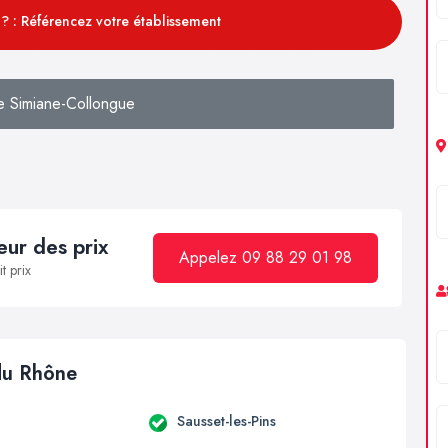
? : Référencez votre établissement
e Simiane-Collongue
ur des prix
Appelez 09 88 29 01 98
t prix
 du Rhône
Sausset-les-Pins