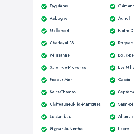
Eyguières
Gémen
Aubagne
Auriol
Mallemort
Notre-
Charleval 13
Rognac
Pélissanne
Bouc-Bel
Salon-de-Provence
Les Mill
Fos-sur-Mer
Cassis
Saint-Chamas
Septème
Châteauneuf-lès-Martigues
Saint-R
Le Sambuc
Allauch
Gignac-la-Nerthe
Laure