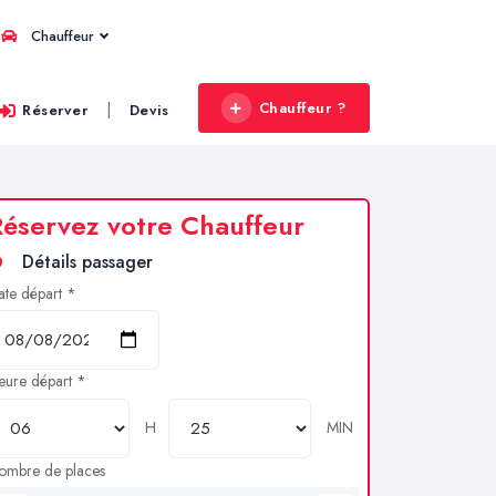
Chauffeur
Chauffeur ?
|
Réserver
Devis
éservez votre Chauffeur
Détails passager
ate départ *
eure départ *
H
MIN
ombre de places