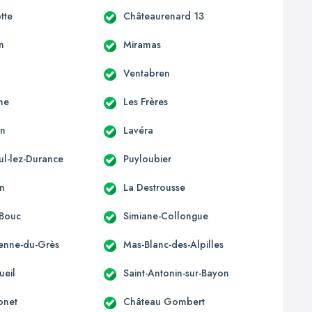
tte
Châteaurenard 13
n
Miramas
Ventabren
ne
Les Frères
en
Lavéra
ul-lez-Durance
Puyloubier
n
La Destrousse
-Bouc
Simiane-Collongue
ienne-du-Grès
Mas-Blanc-des-Alpilles
ueil
Saint-Antonin-sur-Bayon
onet
Château Gombert