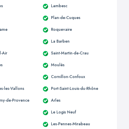
os
Lambesc
Plan-de-Cuques
Dame
Roquevaire
La Barben
-Air
Saint-Martin-de-Crau
es
Moulès
Cornillon-Confoux
s-les-Vallons
Port-Saint-Louis-du-Rhône
émy-de-Provence
Arles
Le Logis Neuf
Les-Pennes-Mirabeau