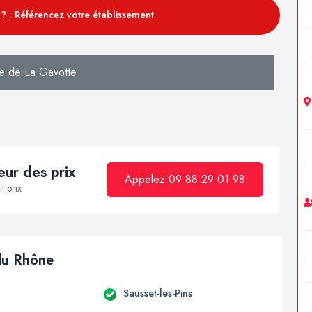
? : Référencez votre établissement
e de La Gavotte
ur des prix
Appelez 09 88 29 01 98
t prix
 du Rhône
Sausset-les-Pins