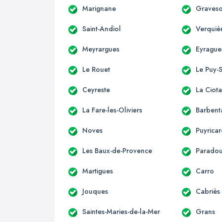
Marignane
Graves
Saint-Andiol
Verquiè
Meyrargues
Eyrague
Le Rouet
Le Puy-
Ceyreste
La Ciota
La Fare-les-Oliviers
Barbent
Noves
Puyrica
Les Baux-de-Provence
Parado
Martigues
Carro
Jouques
Cabriès
Saintes-Maries-de-la-Mer
Grans