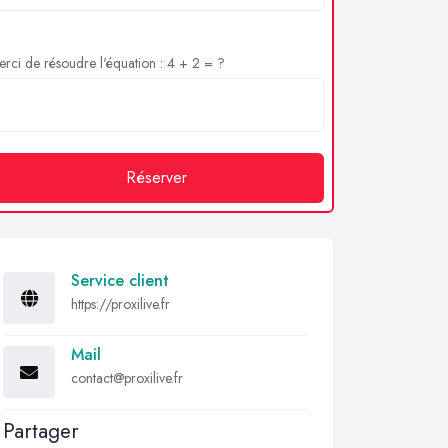
rci de résoudre l'équation : 4 + 2 = ?
Réserver
Service client
https://proxilive.fr
Mail
contact@proxilive.fr
Partager