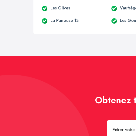
Les Olives
Vaufrèg
La Panouse 13
Les Go
Obtenez t