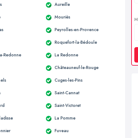
s
Aureille
e
Mouriès
Me
as
Peyrolles-en-Provence
Roquefort-la-Bédoule
la-Redonne
La Redonne
Châteauneuf-le-Rouge
hels
Cuges-les-Pins
s
Saint-Cannat
ard
Saint-Victoret
ladisse
La Pomme
onnier
Fuveau