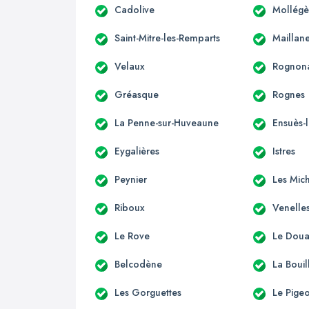
Cadolive
Mollégè
Saint-Mitre-les-Remparts
Maillan
Velaux
Rognon
Gréasque
Rognes
La Penne-sur-Huveaune
Ensuès-
Eygalières
Istres
Peynier
Les Mic
Riboux
Venelle
Le Rove
Le Dou
Belcodène
La Bouil
Les Gorguettes
Le Pige