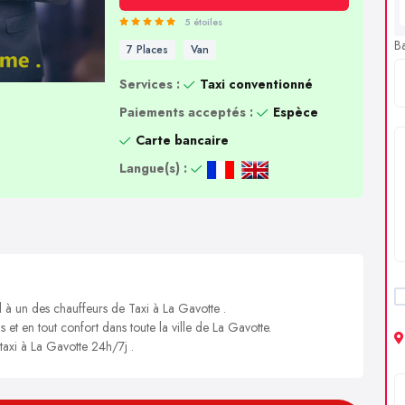
5 étoiles
B
7 Places
Van
Services :
Taxi conventionné
Paiements acceptés :
Espèce
Carte bancaire
Langue(s) :
l à un des chauffeurs de Taxi à La Gavotte .
s et en tout confort dans toute la ville de La Gavotte.
 taxi à La Gavotte 24h/7j .