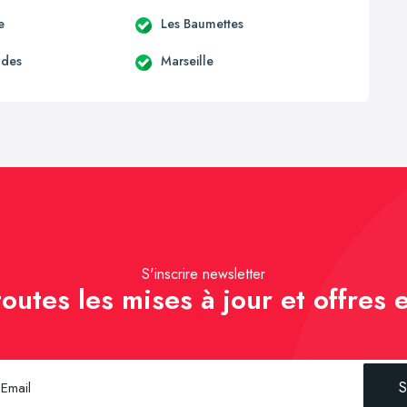
e
Les Baumettes
udes
Marseille
S'inscrire newsletter
outes les mises à jour et offres e
S