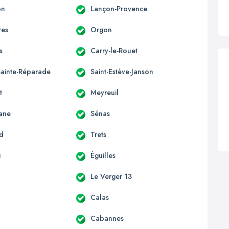
on
Lançon-Provence
res
Orgon
s
Carry-le-Rouet
Sainte-Réparade
Saint-Estève-Janson
t
Meyreuil
ane
Sénas
rd
Trets
u
Éguilles
Le Verger 13
Calas
Cabannes