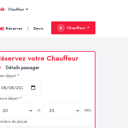
Chauffeur
Chauffeur ?
|
Réserver
Devis
éservez votre Chauffeur
Détails passager
ate départ *
eure départ *
H
MIN
ombre de places