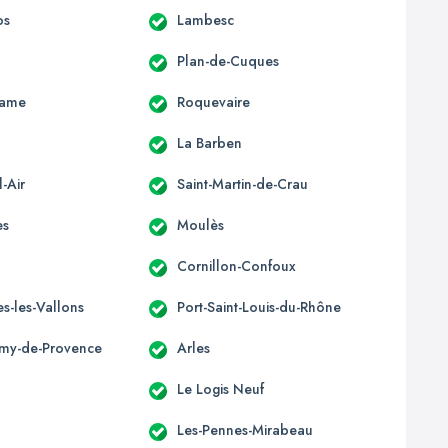
os
Lambesc
Plan-de-Cuques
Dame
Roquevaire
La Barben
-Air
Saint-Martin-de-Crau
es
Moulès
Cornillon-Confoux
s-les-Vallons
Port-Saint-Louis-du-Rhône
émy-de-Provence
Arles
Le Logis Neuf
Les-Pennes-Mirabeau