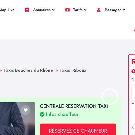
ap Live
Annuaires
Tarifs
Passager
R
>
Taxis Bouches du Rhône
>
Taxis Riboux
D
H
CENTRALE RESERVATION TAXI
Infos chauffeur
N
RÉSERVEZ CE CHAUFFEUR