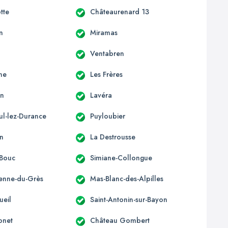
tte
Châteaurenard 13
n
Miramas
Ventabren
ne
Les Frères
en
Lavéra
ul-lez-Durance
Puyloubier
n
La Destrousse
-Bouc
Simiane-Collongue
ienne-du-Grès
Mas-Blanc-des-Alpilles
ueil
Saint-Antonin-sur-Bayon
onet
Château Gombert