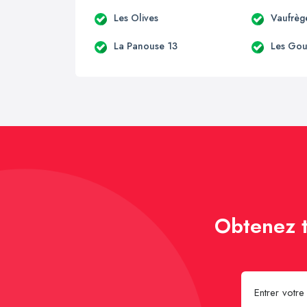
Les Olives
Vaufrèg
La Panouse 13
Les Go
Obtenez t