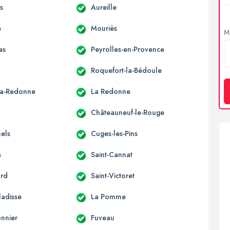
s
Aureille
e
Mouriès
Me
as
Peyrolles-en-Provence
Roquefort-la-Bédoule
la-Redonne
La Redonne
Châteauneuf-le-Rouge
hels
Cuges-les-Pins
s
Saint-Cannat
ard
Saint-Victoret
ladisse
La Pomme
onnier
Fuveau