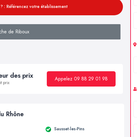
? : Référencez votre établissement
che de Riboux
ur des prix
Appelez 09 88 29 01 98
t prix
 du Rhône
Sausset-les-Pins