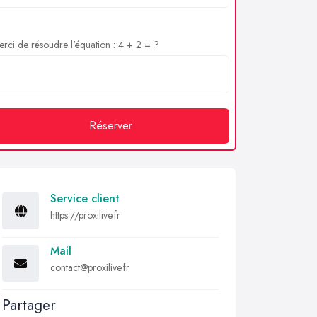
rci de résoudre l'équation : 4 + 2 = ?
Réserver
Service client
https://proxilive.fr
Mail
contact@proxilive.fr
Partager