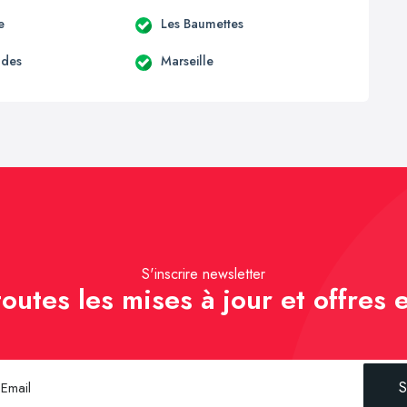
e
Les Baumettes
udes
Marseille
S'inscrire newsletter
outes les mises à jour et offres e
S