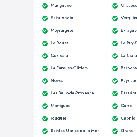
Marignane
Graves
Saint-Andiol
Verquiè
Meyrargues
Eyrague
Le Rouet
Le Puy-
Ceyreste
La Ciota
La Fare-les-Oliviers
Barbent
Noves
Puyrica
Les Baux-de-Provence
Parado
Martigues
Carro
Jouques
Cabriès
Saintes-Maries-de-la-Mer
Grans