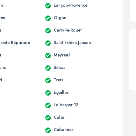
on
Lançon-Provence
res
Orgon
s
Carry-le-Rouet
Sainte-Réparade
Saint-Estève-Janson
t
Meyreuil
ane
Sénas
rd
Trets
u
Éguilles
Le Verger 13
Calas
Cabannes