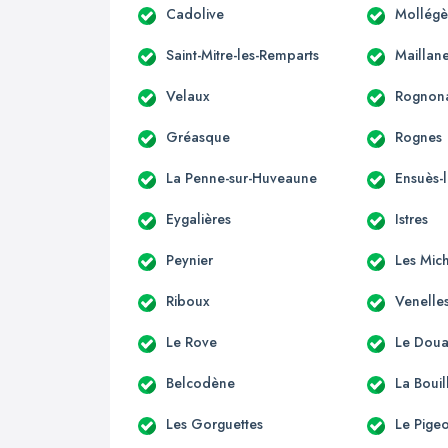
Cadolive
Mollégè
Saint-Mitre-les-Remparts
Maillan
Velaux
Rognon
Gréasque
Rognes
La Penne-sur-Huveaune
Ensuès-
Eygalières
Istres
Peynier
Les Mic
Riboux
Venelle
Le Rove
Le Dou
Belcodène
La Bouil
Les Gorguettes
Le Pige