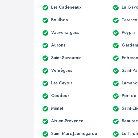
Les Cadeneaux
La Gavo
Boulbon
Tarasco
Vauvenargues
Peypin
Aurons
Gardan
Saint-Savournin
Entress
Vernègues
Saint-Pa
Les Cayols
Lamano
Coudoux
Port-de
Mimet
Saint-Ét
Aix-en-Provence
Beaurec
Saint-Marc-Jaumegarde
Le Thol