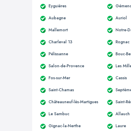
Eyguières
Gémen
Aubagne
Auriol
Mallemort
Notre-
Charleval 13
Rognac
Pélissanne
Bouc-Bel
Salon-de-Provence
Les Mill
Fos-sur-Mer
Cassis
Saint-Chamas
Septème
Châteauneuf-lès-Martigues
Saint-R
Le Sambuc
Allauch
Gignac-la-Nerthe
Laure