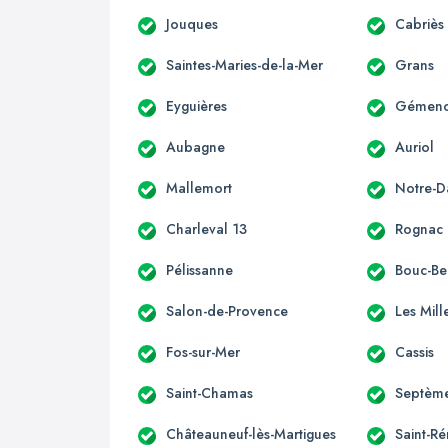
Jouques
Cabriès
Saintes-Maries-de-la-Mer
Grans
Eyguières
Gémen
Aubagne
Auriol
Mallemort
Notre-
Charleval 13
Rognac
Pélissanne
Bouc-Bel
Salon-de-Provence
Les Mill
Fos-sur-Mer
Cassis
Saint-Chamas
Septème
Châteauneuf-lès-Martigues
Saint-R