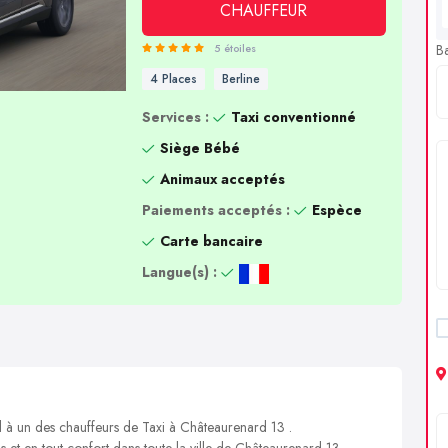
CHAUFFEUR
B
5 étoiles
4 Places
Berline
Services :
Taxi conventionné
Siège Bébé
Animaux acceptés
Paiements acceptés :
Espèce
Carte bancaire
Langue(s) :
l à un des chauffeurs de Taxi à Châteaurenard 13 .
s et en tout confort dans toute la ville de Châteaurenard 13.