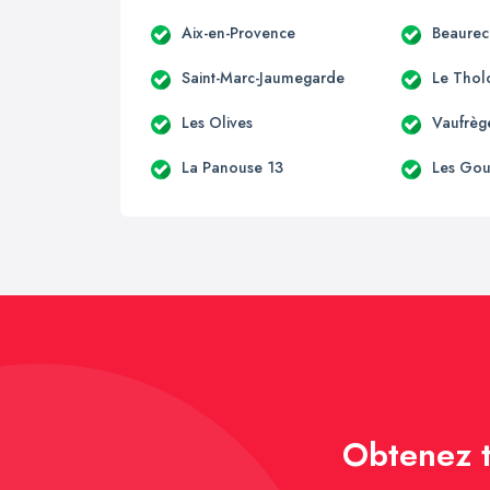
Aix-en-Provence
Beaurec
Saint-Marc-Jaumegarde
Le Thol
Les Olives
Vaufrèg
La Panouse 13
Les Go
Obtenez t