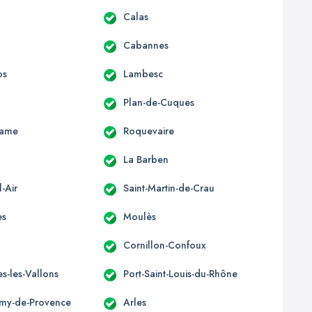
Calas
Cabannes
os
Lambesc
Plan-de-Cuques
Dame
Roquevaire
La Barben
-Air
Saint-Martin-de-Crau
es
Moulès
Cornillon-Confoux
s-les-Vallons
Port-Saint-Louis-du-Rhône
émy-de-Provence
Arles