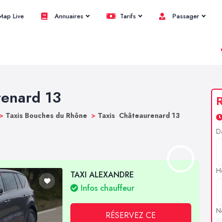
ap Live
Annuaires
Tarifs
Passager
renard 13
R
>
Taxis Bouches du Rhône
>
Taxis Châteaurenard 13
D
H
TAXI ALEXANDRE
Infos chauffeur
N
RÉSERVEZ CE