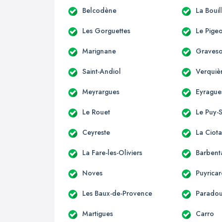
Belcodène
La Bouil
Les Gorguettes
Le Pige
Marignane
Graves
Saint-Andiol
Verquiè
Meyrargues
Eyrague
Le Rouet
Le Puy-
Ceyreste
La Ciota
La Fare-les-Oliviers
Barbent
Noves
Puyrica
Les Baux-de-Provence
Parado
Martigues
Carro