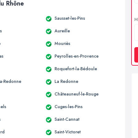
 du Rhône
Sausset-les-Pins
Me
s
Aureille
e
Mouriès
as
Peyrolles-en-Provence
Roquefort-la-Bédoule
la-Redonne
La Redonne
Châteauneuf-le-Rouge
hels
Cuges-les-Pins
s
Saint-Cannat
ard
Saint-Victoret