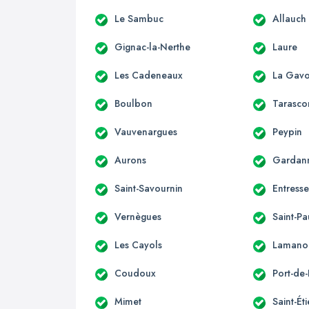
Le Sambuc
Allauch
Gignac-la-Nerthe
Laure
Les Cadeneaux
La Gavo
Boulbon
Tarasco
Vauvenargues
Peypin
Aurons
Gardan
Saint-Savournin
Entress
Vernègues
Saint-Pa
Les Cayols
Lamano
Coudoux
Port-de
Mimet
Saint-Ét