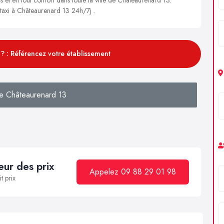
n taxi à Châteaurenard 13 24h/7j .
? : Référencez votre établissement
e Châteaurenard 13
ur des prix
Appelez 09 88 29 01 98
t prix