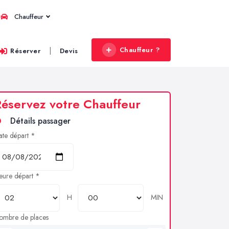
Chauffeur
Chauffeur ?
|
Réserver
Devis
éservez votre Chauffeur
Détails passager
ate départ *
eure départ *
H
MIN
ombre de places