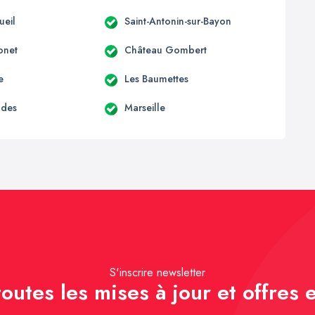
ueil
Saint-Antonin-sur-Bayon
onet
Château Gombert
e
Les Baumettes
udes
Marseille
S'inscrire newsletter
outes les mises à jour et offres e