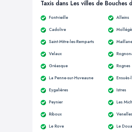
Taxis dans Les villes de Bouches
Fontvieille
Alleins
Cadolive
Mollégè
Saint-Mitre-les-Remparts
Maillan
Velaux
Rognon
Gréasque
Rognes
La Penne-sur-Huveaune
Ensuès-
Eygalières
Istres
Peynier
Les Mic
Riboux
Venelle
Le Rove
Le Dou