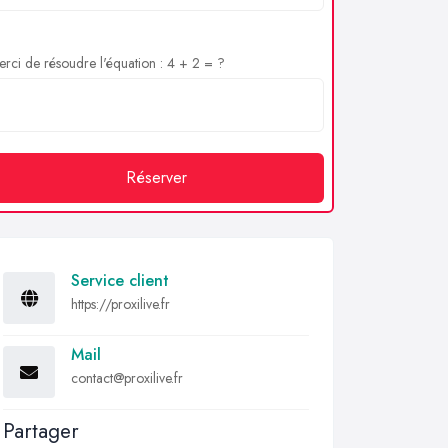
rci de résoudre l'équation : 4 + 2 = ?
Réserver
Service client
https://proxilive.fr
Mail
contact@proxilive.fr
Partager