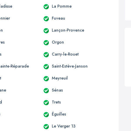
ladisse
La Pomme
onnier
Fuveau
on
Lançon-Provence
res
Orgon
s
Carry-le-Rouet
Sainte-Réparade
Saint-Estève-Janson
t
Meyreuil
ane
Sénas
rd
Trets
u
Éguilles
Le Verger 13