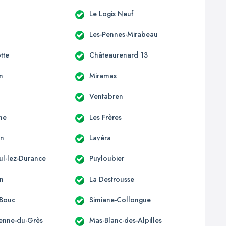
Le Logis Neuf
Les-Pennes-Mirabeau
tte
Châteaurenard 13
n
Miramas
Ventabren
ne
Les Frères
en
Lavéra
ul-lez-Durance
Puyloubier
n
La Destrousse
-Bouc
Simiane-Collongue
ienne-du-Grès
Mas-Blanc-des-Alpilles