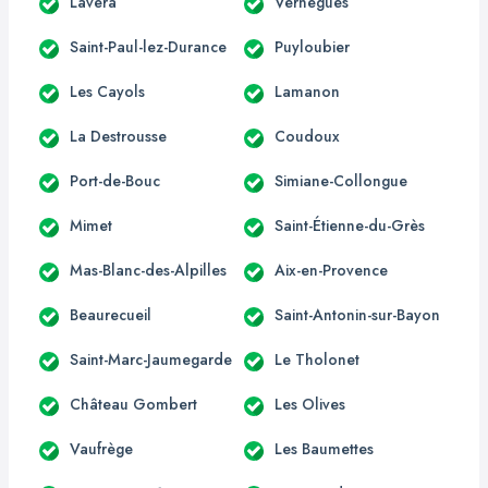
Lavéra
Vernègues
Saint-Paul-lez-Durance
Puyloubier
Les Cayols
Lamanon
La Destrousse
Coudoux
Port-de-Bouc
Simiane-Collongue
Mimet
Saint-Étienne-du-Grès
Mas-Blanc-des-Alpilles
Aix-en-Provence
Beaurecueil
Saint-Antonin-sur-Bayon
Saint-Marc-Jaumegarde
Le Tholonet
Château Gombert
Les Olives
Vaufrège
Les Baumettes