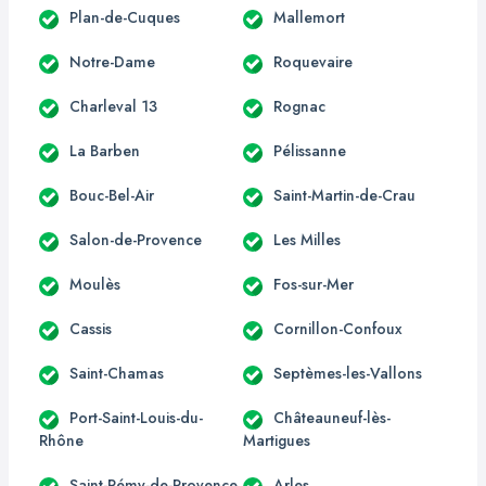
Plan-de-Cuques
Mallemort
Notre-Dame
Roquevaire
Charleval 13
Rognac
La Barben
Pélissanne
Bouc-Bel-Air
Saint-Martin-de-Crau
Salon-de-Provence
Les Milles
Moulès
Fos-sur-Mer
Cassis
Cornillon-Confoux
Saint-Chamas
Septèmes-les-Vallons
Port-Saint-Louis-du-
Châteauneuf-lès-
Rhône
Martigues
Saint-Rémy-de-Provence
Arles