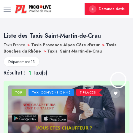
Demande devis
Liste des Taxis Saint-Martin-de-Crau
Taxis France
>
Taxis Provence Alpes Côte d'azur
>
Taxis
Bouches du Rhône
>
Taxis Saint-Martin-de-Crau
Département 13
Résultat :
Taxi(s)
1
TOP
TAXI CONVENTIONNÉ
7 PLACES