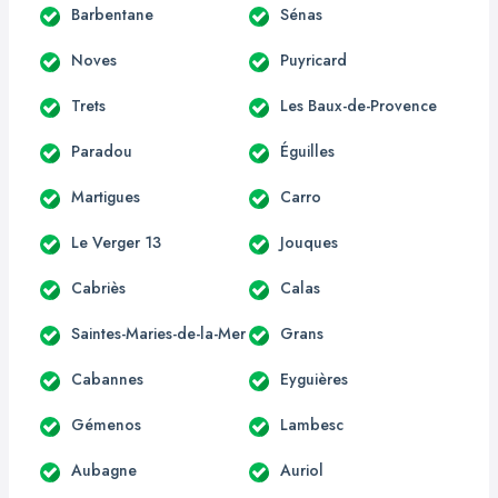
Barbentane
Sénas
Noves
Puyricard
Trets
Les Baux-de-Provence
Paradou
Éguilles
Martigues
Carro
Le Verger 13
Jouques
Cabriès
Calas
Saintes-Maries-de-la-Mer
Grans
Cabannes
Eyguières
Gémenos
Lambesc
Aubagne
Auriol