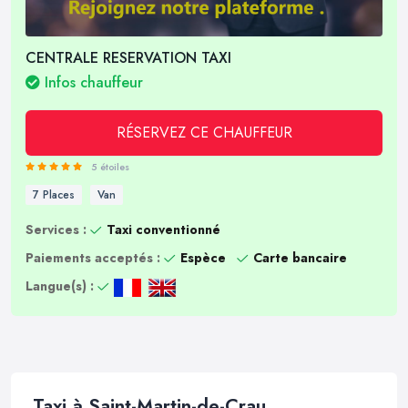
CENTRALE RESERVATION TAXI
Infos chauffeur
RÉSERVEZ CE CHAUFFEUR
5 étoiles
7 Places
Van
Services :
Taxi conventionné
Paiements acceptés :
Espèce
Carte bancaire
Langue(s) :
Taxi à Saint-Martin-de-Crau