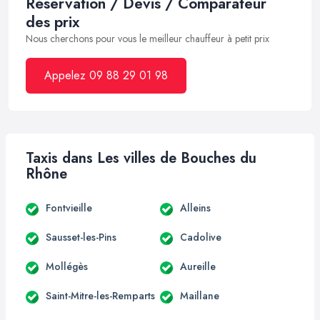
Réservation / Devis / Comparateur
des prix
Nous cherchons pour vous le meilleur chauffeur à petit prix
Appelez 09 88 29 01 98
Taxis dans Les villes de Bouches du
Rhône
Fontvieille
Alleins
Sausset-les-Pins
Cadolive
Mollégès
Aureille
Saint-Mitre-les-Remparts
Maillane